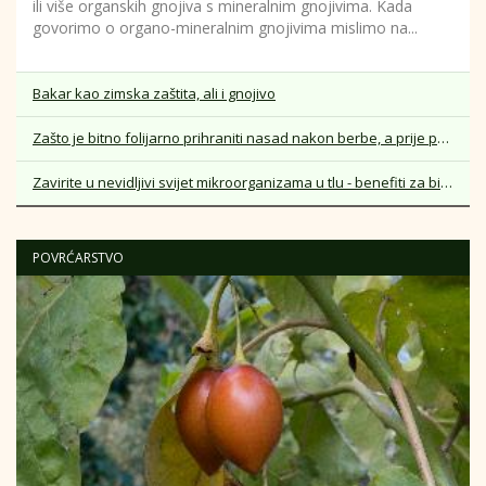
ili više organskih gnojiva s mineralnim gnojivima. Kada
govorimo o organo-mineralnim gnojivima mislimo na...
Bakar kao zimska zaštita, ali i gnojivo
Zašto je bitno folijarno prihraniti nasad nakon berbe, a prije pada lista
Zavirite u nevidljivi svijet mikroorganizama u tlu - benefiti za biljke iz sloja tla
POVRĆARSTVO