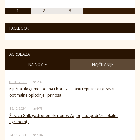
1
2
3
FACEBOOK
AGROBAZA
NAJNOVIJE
NAJČITANIJE
01.03.2025.
|
2323
Ključna uloga molibdena i bora za uljanu repicu: Osiguravanje
optimalne oplodnje i prinosa
16.12.2024.
|
978
Šestica Grill: gastronomski ponos Zagorja uz podršku lokalnoj
agronomiji
24.11.2021.
|
5061