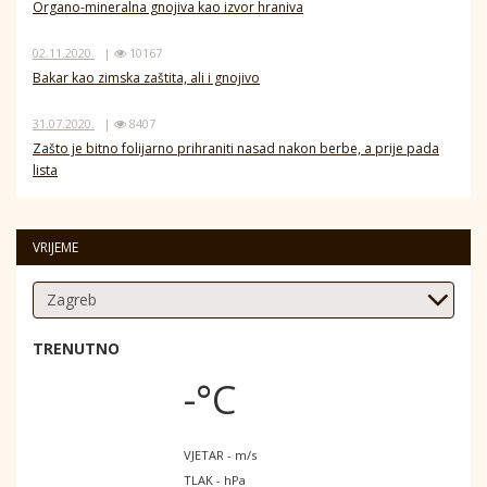
Organo-mineralna gnojiva kao izvor hraniva
02.11.2020.
|
10167
Bakar kao zimska zaštita, ali i gnojivo
31.07.2020.
|
8407
Zašto je bitno folijarno prihraniti nasad nakon berbe, a prije pada
lista
VRIJEME
TRENUTNO
-°C
VJETAR - m/s
TLAK - hPa