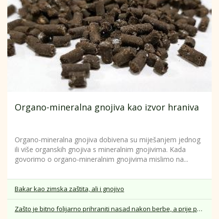
Organo-mineralna gnojiva kao izvor hraniva
Organo-mineralna gnojiva dobivena su miješanjem jednog
ili više organskih gnojiva s mineralnim gnojivima. Kada
govorimo o organo-mineralnim gnojivima mislimo na...
Bakar kao zimska zaštita, ali i gnojivo
Zašto je bitno folijarno prihraniti nasad nakon berbe, a prije pada lista