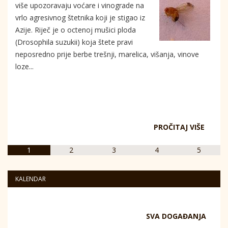
više upozoravaju voćare i vinograde na
vrlo agresivnog štetnika koji je stigao iz
Azije. Riječ je o octenoj mušici ploda
(Drosophila suzukii) koja štete pravi
neposredno prije berbe trešnji, marelica, višanja, vinove
loze...
PROČITAJ VIŠE
1
2
3
4
5
KALENDAR
SVA DOGAĐANJA