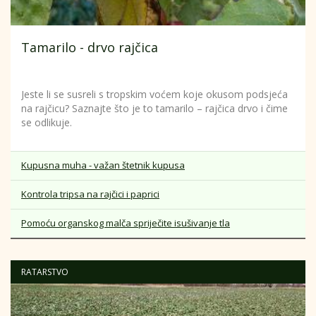
Tamarilo - drvo rajčica
Jeste li se susreli s tropskim voćem koje okusom podsjeća
na rajčicu? Saznajte što je to tamarilo – rajčica drvo i čime
se odlikuje.
Kupusna muha - važan štetnik kupusa
Kontrola tripsa na rajčici i paprici
Pomoću organskog malča spriječite isušivanje tla
RATARSTVO