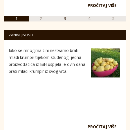
PROČITAJ VIŠE
1
2
3
4
5
ZANIMLJIVOSTI
Iako se mnogima čini nestvarno brati
mladi krumpir tijekom studenog, jedna
proizvođačica iz BiH uspjela je ovih dana
brati mladi krumpir iz svog vrta.
PROČITAJ VIŠE