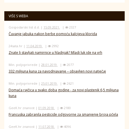
VIŠE S WEBA
Gospodarski list d.d. |
15.09.2021.
|
2327
Čuvanje jabuka nakon berbe pomoću kalcijeva klorida
24sata.hr |
11.04.2019.
|
2992
Znate li stavljati namirnice u hladnjak? Mladi luk ide na vrh
Min. poljoprivrede |
28.01.2019.
|
2077
332 milijuna kuna za navodnjavanje – objavljen novi natječaj
Min. poljoprivrede |
25.01.2019.
|
2621
Domaća rajčica u svako doba godine - za novi plastenik 6,5 milijuna
kuna
GeeK.hr znanost |
01.09.2018.
|
2180
Francuska zabranila pesticide odgovorne za smanjenje broja pčela
GeeK.hr znanost |
11.07.2018.
|
4096