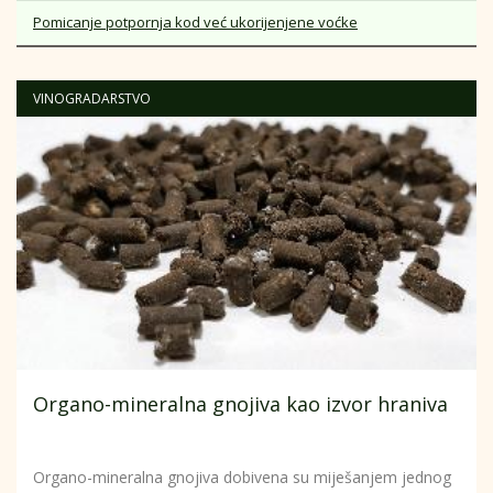
Pomicanje potpornja kod već ukorijenjene voćke
VINOGRADARSTVO
Organo-mineralna gnojiva kao izvor hraniva
Organo-mineralna gnojiva dobivena su miješanjem jednog