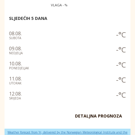
VLAGA - %
SLJEDEĆIH 5 DANA
-°C
08.08.
SUBOTA
-°C
09.08.
NEDJELJA
-°C
10.08.
PONEDJELJAK
-°C
11.08.
UTORAK
-°C
12.08.
SRIJEDA
DETALJNA PROGNOZA
Weather forecast from Yr, delivered by the Norwegian Meteorological Institute and the