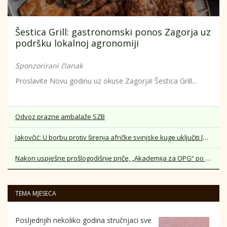
Šestica Grill: gastronomski ponos Zagorja uz
podršku lokalnoj agronomiji
Sponzorirani članak
Proslavite Novu godinu uz okuse Zagorja! Šestica Grill...
Odvoz prazne ambalaže SZB
Jakovčić: U borbu protiv širenja afričke svinjske kuge uključiti lokalne zajednice
Nakon uspješne prošlogodišnje priče, „Akademija za OPG“ po treći put otvara svoja vrata
TEMA MJESECA
Posljednjih nekoliko godina stručnjaci sve