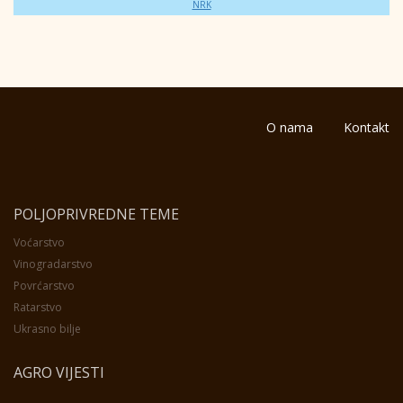
NRK
O nama
Kontakt
POLJOPRIVREDNE TEME
Voćarstvo
Vinogradarstvo
Povrćarstvo
Ratarstvo
Ukrasno bilje
AGRO VIJESTI