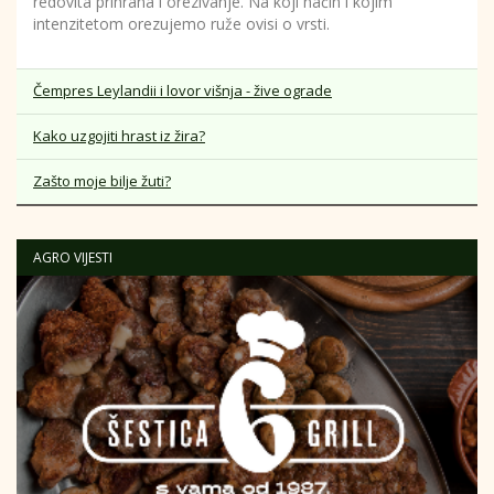
redovita prihrana i orezivanje. Na koji način i kojim
intenzitetom orezujemo ruže ovisi o vrsti.
...
Čempres Leylandii i lovor višnja - žive ograde
Kako uzgojiti hrast iz žira?
Zašto moje bilje žuti?
AGRO VIJESTI