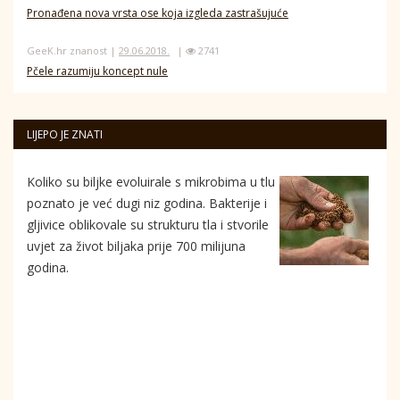
Pronađena nova vrsta ose koja izgleda zastrašujuće
GeeK.hr znanost |
29.06.2018.
|
2741
Pčele razumiju koncept nule
LIJEPO JE ZNATI
Koliko su biljke evoluirale s mikrobima u tlu
poznato je već dugi niz godina. Bakterije i
gljivice oblikovale su strukturu tla i stvorile
uvjet za život biljaka prije 700 milijuna
godina.