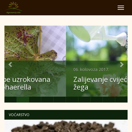
Toggl
navig
Prethodno
Slij
06. kolovoza 2017.
Zalijevanje cvijeća usred ljetnih
žega
VOĆARSTVO