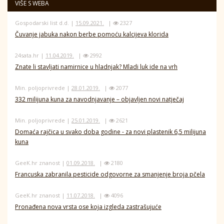
VIŠE S WEBA
Gospodarski list d.d. |
15.09.2021.
|
2327
Čuvanje jabuka nakon berbe pomoću kalcijeva klorida
24sata.hr |
11.04.2019.
|
2992
Znate li stavljati namirnice u hladnjak? Mladi luk ide na vrh
Min. poljoprivrede |
28.01.2019.
|
2077
332 milijuna kuna za navodnjavanje – objavljen novi natječaj
Min. poljoprivrede |
25.01.2019.
|
2621
Domaća rajčica u svako doba godine - za novi plastenik 6,5 milijuna
kuna
GeeK.hr znanost |
01.09.2018.
|
2180
Francuska zabranila pesticide odgovorne za smanjenje broja pčela
GeeK.hr znanost |
11.07.2018.
|
4096
Pronađena nova vrsta ose koja izgleda zastrašujuće