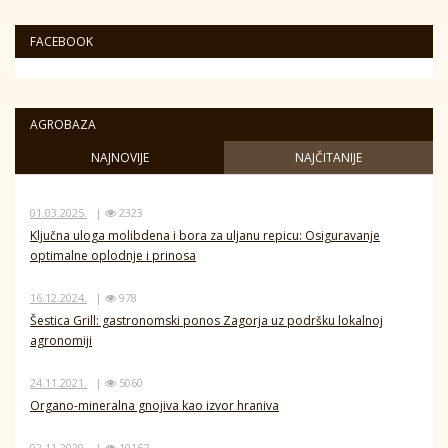
FACEBOOK
AGROBAZA
NAJNOVIJE
NAJČITANIJE
01.03.2025.
|
2323
Ključna uloga molibdena i bora za uljanu repicu: Osiguravanje
optimalne oplodnje i prinosa
16.12.2024.
|
978
Šestica Grill: gastronomski ponos Zagorja uz podršku lokalnoj
agronomiji
24.11.2021.
|
5060
Organo-mineralna gnojiva kao izvor hraniva
02.11.2020.
|
10167