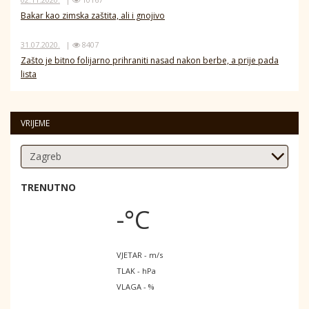
Bakar kao zimska zaštita, ali i gnojivo
31.07.2020.
|
8407
Zašto je bitno folijarno prihraniti nasad nakon berbe, a prije pada
lista
VRIJEME
TRENUTNO
-°C
VJETAR - m/s
TLAK - hPa
VLAGA - %