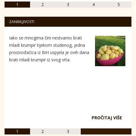
1
2
3
4
5
ZANIMLJIVOSTI
Iako se mnogima čini nestvarno brati
mladi krumpir tijekom studenog, jedna
proizvođačica iz BiH uspjela je ovih dana
brati mladi krumpir iz svog vrta.
PROČITAJ VIŠE
1
2
3