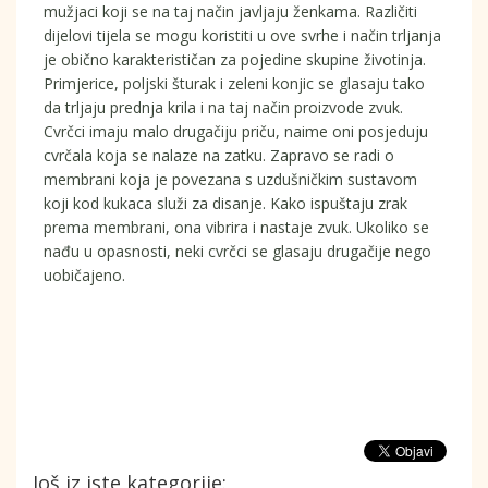
mužjaci koji se na taj način javljaju ženkama. Različiti
dijelovi tijela se mogu koristiti u ove svrhe i način trljanja
je obično karakterističan za pojedine skupine životinja.
Primjerice, poljski šturak i zeleni konjic se glasaju tako
da trljaju prednja krila i na taj način proizvode zvuk.
Cvrčci imaju malo drugačiju priču, naime oni posjeduju
cvrčala koja se nalaze na zatku. Zapravo se radi o
membrani koja je povezana s uzdušničkim sustavom
koji kod kukaca služi za disanje. Kako ispuštaju zrak
prema membrani, ona vibrira i nastaje zvuk. Ukoliko se
nađu u opasnosti, neki cvrčci se glasaju drugačije nego
uobičajeno.
Još iz iste kategorije: