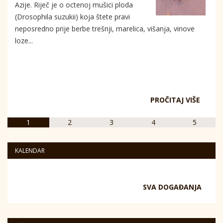
Azije. Riječ je o octenoj mušici ploda
(Drosophila suzukii) koja štete pravi
neposredno prije berbe trešnji, marelica, višanja, vinove
loze...
PROČITAJ VIŠE
1
2
3
4
5
KALENDAR
SVA DOGAĐANJA