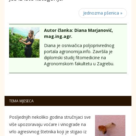
Jednozrna pšenica »
Autor članka: Diana Marjanović,
mag.ing.agr.
Diana je osnivačica poljoprivrednog
portala agronomija.info. Završila je
diplomski studij fitomedicine na
Agronomskom fakultetu u Zagrebu.
TEMA MJESECA
Posljednjih nekoliko godina stručnjaci sve
više upozoravaju voćare i vinograde na
vrlo agresivnog štetnika koji je stigao iz