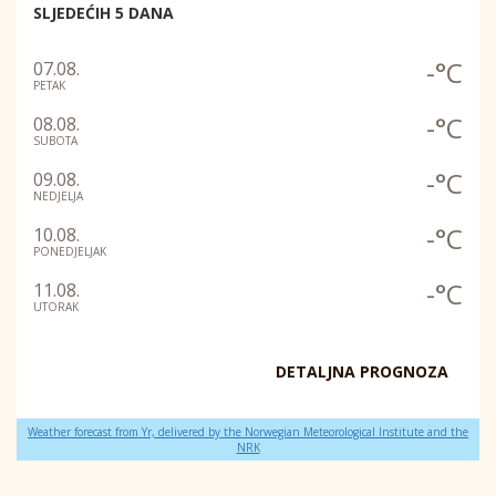
SLJEDEĆIH 5 DANA
-°C
07.08.
PETAK
-°C
08.08.
SUBOTA
-°C
09.08.
NEDJELJA
-°C
10.08.
PONEDJELJAK
-°C
11.08.
UTORAK
DETALJNA PROGNOZA
Weather forecast from Yr, delivered by the Norwegian Meteorological Institute and the
NRK