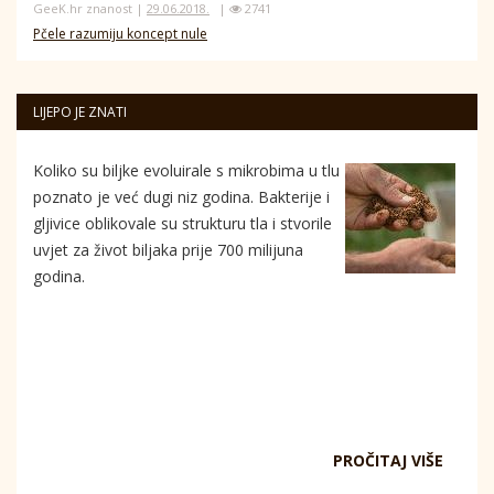
GeeK.hr znanost |
29.06.2018.
|
2741
Pčele razumiju koncept nule
LIJEPO JE ZNATI
Koliko su biljke evoluirale s mikrobima u tlu
poznato je već dugi niz godina. Bakterije i
gljivice oblikovale su strukturu tla i stvorile
uvjet za život biljaka prije 700 milijuna
godina.
PROČITAJ VIŠE