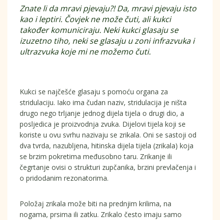
Znate li da mravi pjevaju?! Da, mravi pjevaju isto
kao i leptiri. Čovjek ne može čuti, ali kukci
također komuniciraju. Neki kukci glasaju se
izuzetno tiho, neki se glasaju u zoni infrazvuka i
ultrazvuka koje mi ne možemo čuti.
Kukci se najčešće glasaju s pomoću organa za
stridulaciju. Iako ima čudan naziv, stridulacija je ništa
drugo nego trljanje jednog dijela tijela o drugi dio, a
posljedica je proizvodnja zvuka. Dijelovi tijela koji se
koriste u ovu svrhu nazivaju se zrikala. Oni se sastoji od
dva tvrda, nazubljena, hitinska dijela tijela (zrikala) koja
se brzim pokretima međusobno taru. Zrikanje ili
čegrtanje ovisi o strukturi zupčanika, brzini prevlačenja i
o pridodanim rezonatorima.
Položaj zrikala može biti na prednjim krilima, na
nogama, prsima ili zatku. Zrikalo često imaju samo