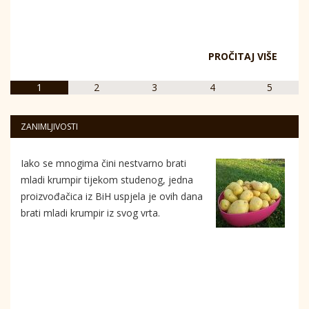
PROČITAJ VIŠE
1
2
3
4
5
ZANIMLJIVOSTI
Iako se mnogima čini nestvarno brati
mladi krumpir tijekom studenog, jedna
proizvođačica iz BiH uspjela je ovih dana
brati mladi krumpir iz svog vrta.