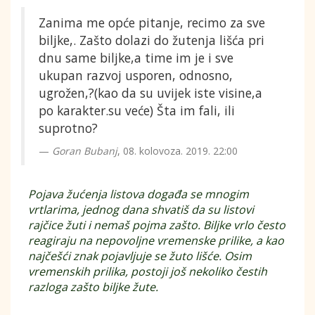
Zanima me opće pitanje, recimo za sve
biljke,. Zašto dolazi do žutenja lišća pri
dnu same biljke,a time im je i sve
ukupan razvoj usporen, odnosno,
ugrožen,?(kao da su uvijek iste visine,a
po karakter.su veće) Šta im fali, ili
suprotno?
Goran Bubanj
, 08. kolovoza. 2019. 22:00
Pojava žućenja listova događa se mnogim
vrtlarima, jednog dana shvatiš da su listovi
rajčice žuti i nemaš pojma zašto. Biljke vrlo često
reagiraju na nepovoljne vremenske prilike, a kao
najčešći znak pojavljuje se žuto lišće. Osim
vremenskih prilika, postoji još nekoliko čestih
razloga zašto biljke žute.