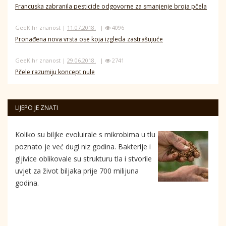
Francuska zabranila pesticide odgovorne za smanjenje broja pčela
GeeK.hr znanost |
11.07.2018.
|
4096
Pronađena nova vrsta ose koja izgleda zastrašujuće
GeeK.hr znanost |
29.06.2018.
|
2741
Pčele razumiju koncept nule
LIJEPO JE ZNATI
Koliko su biljke evoluirale s mikrobima u tlu
poznato je već dugi niz godina. Bakterije i
gljivice oblikovale su strukturu tla i stvorile
uvjet za život biljaka prije 700 milijuna
godina.