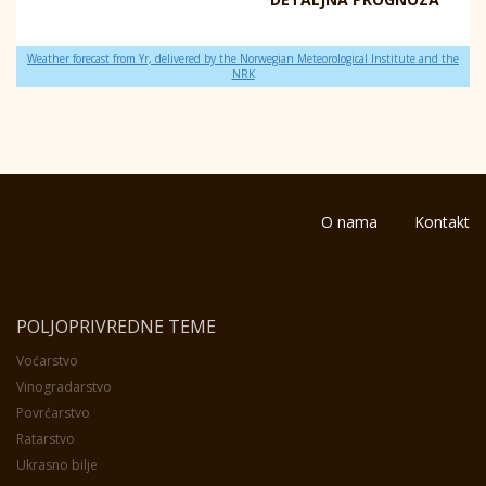
Weather forecast from Yr, delivered by the Norwegian Meteorological Institute and the
NRK
O nama
Kontakt
POLJOPRIVREDNE TEME
Voćarstvo
Vinogradarstvo
Povrćarstvo
Ratarstvo
Ukrasno bilje