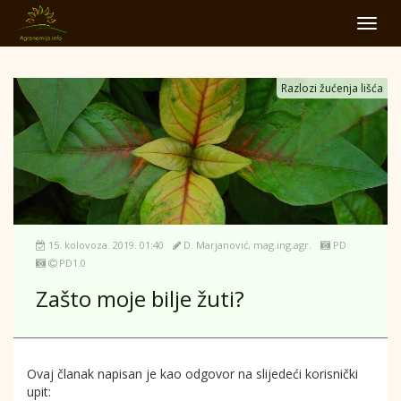
Toggl
navig
Razlozi žućenja lišća
15. kolovoza. 2019. 01:40
D. Marjanović, mag.ing.agr.
PD
PD1.0
Zašto moje bilje žuti?
Ovaj članak napisan je kao odgovor na slijedeći korisnički
upit: