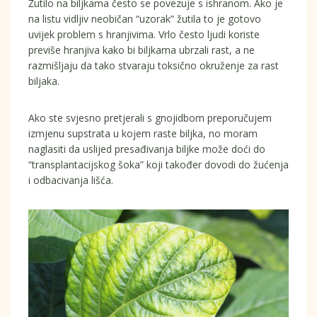
Žutilo na biljkama često se povezuje s ishranom. Ako je
na listu vidljiv neobičan “uzorak” žutila to je gotovo
uvijek problem s hranjivima. Vrlo često ljudi koriste
previše hranjiva kako bi biljkama ubrzali rast, a ne
razmišljaju da tako stvaraju toksično okruženje za rast
biljaka.
Ako ste svjesno pretjerali s gnojidbom preporučujem
izmjenu supstrata u kojem raste biljka, no moram
naglasiti da uslijed presađivanja biljke može doći do
“transplantacijskog šoka” koji također dovodi do žućenja
i odbacivanja lišća.