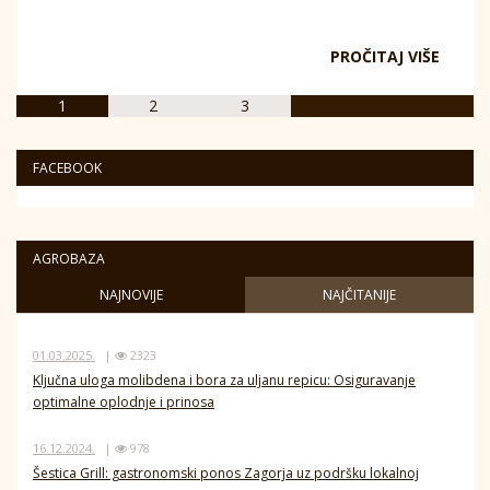
PROČITAJ VIŠE
1
2
3
FACEBOOK
AGROBAZA
NAJNOVIJE
NAJČITANIJE
01.03.2025.
|
2323
Ključna uloga molibdena i bora za uljanu repicu: Osiguravanje
optimalne oplodnje i prinosa
16.12.2024.
|
978
Šestica Grill: gastronomski ponos Zagorja uz podršku lokalnoj