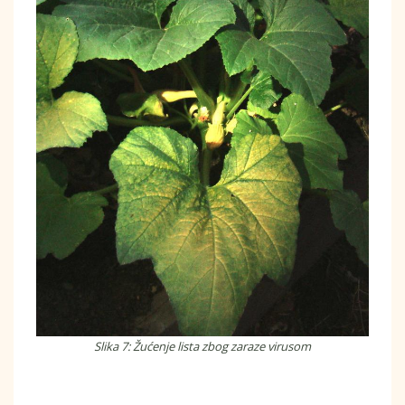
Slika 7: Žućenje lista zbog zaraze virusom