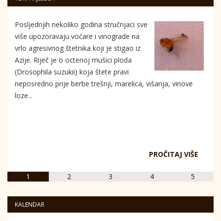
Posljednjih nekoliko godina stručnjaci sve
više upozoravaju voćare i vinograde na
vrlo agresivnog štetnika koji je stigao iz
Azije. Riječ je o octenoj mušici ploda
(Drosophila suzukii) koja štete pravi
neposredno prije berbe trešnji, marelica, višanja, vinove
loze...
PROČITAJ VIŠE
1
2
3
4
5
KALENDAR