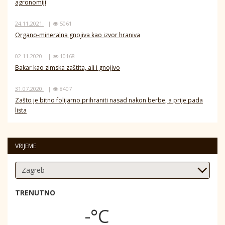
agronomiji
24.11.2021.
|
5061
Organo-mineralna gnojiva kao izvor hraniva
02.11.2020.
|
10168
Bakar kao zimska zaštita, ali i gnojivo
31.07.2020.
|
8407
Zašto je bitno folijarno prihraniti nasad nakon berbe, a prije pada
lista
VRIJEME
TRENUTNO
-°C