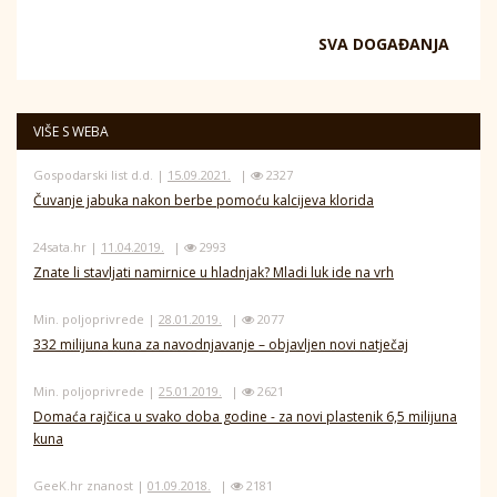
SVA DOGAĐANJA
VIŠE S WEBA
Gospodarski list d.d. |
15.09.2021.
|
2327
Čuvanje jabuka nakon berbe pomoću kalcijeva klorida
24sata.hr |
11.04.2019.
|
2993
Znate li stavljati namirnice u hladnjak? Mladi luk ide na vrh
Min. poljoprivrede |
28.01.2019.
|
2077
332 milijuna kuna za navodnjavanje – objavljen novi natječaj
Min. poljoprivrede |
25.01.2019.
|
2621
Domaća rajčica u svako doba godine - za novi plastenik 6,5 milijuna
kuna
GeeK.hr znanost |
01.09.2018.
|
2181