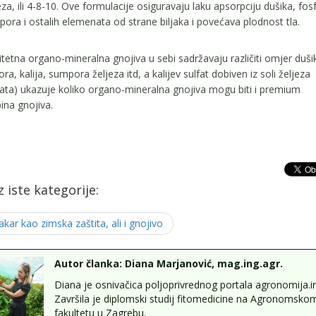
eza, ili 4-8-10. Ove formulacije osiguravaju laku apsorpciju dušika, fos
ora i ostalih elemenata od strane biljaka i povećava plodnost tla.
itetna organo-mineralna gnojiva u sebi sadržavaju različiti omjer duši
ora, kalija, sumpora željeza itd, a kalijev sulfat dobiven iz soli željeza
fata) ukazuje koliko organo-mineralna gnojiva mogu biti i premium
ina gnojiva.
iz iste kategorije:
akar kao zimska zaštita, ali i gnojivo
Autor članka: Diana Marjanović, mag.ing.agr.
Diana je osnivačica poljoprivrednog portala agronomija.in
Završila je diplomski studij fitomedicine na Agronomsko
fakultetu u Zagrebu.