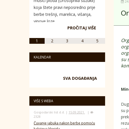
mušici ploda (Drosophila suzukii)
24
koja štete pravi neposredno prije
Or
berbe trešnji, marelica, višanja,
vinove loze...
PROČITAJ VIŠE
Org
1
2
3
4
5
org
org
KALENDAR
su 
kom
SVA DOGAĐANJA
Min
VIŠE S WEBA
Dugi
su p
Gospodarski list d.d. |
15.09.2021.
|
prek
2328
rezu
Čuvanje jabuka nakon berbe pomoću
kalcijeva klorida