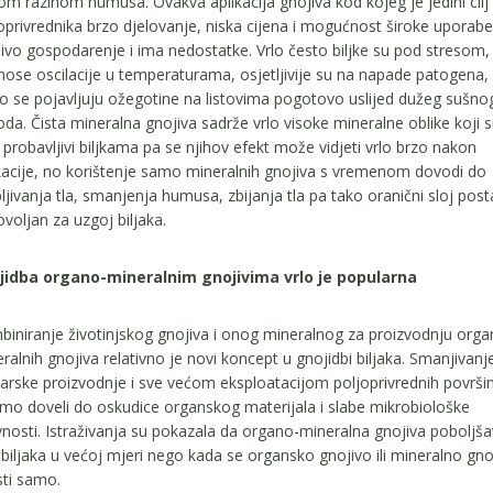
om razinom humusa. Ovakva aplikacija gnojiva kod kojeg je jedini cilj
oprivrednika brzo djelovanje, niska cijena i mogućnost široke uporabe
ivo gospodarenje i ima nedostatke. Vrlo često biljke su pod stresom,
ose oscilacije u temperaturama, osjetljivije su na napade patogena, 
o se pojavljuju ožegotine na listovima pogotovo uslijed dužeg sušno
oda. Čista mineralna gnojiva sadrže vrlo visoke mineralne oblike koji 
 probavljivi biljkama pa se njihov efekt može vidjeti vrlo brzo nakon
kacije, no korištenje samo mineralnih gnojiva s vremenom dovodi do
pljivanja tla, smanjenja humusa, zbijanja tla pa tako oranični sloj post
voljan za uzgoj biljaka.
jidba organo-mineralnim gnojivima vrlo je popularna
iniranje životinjskog gnojiva i onog mineralnog za proizvodnju orga
ralnih gnojiva relativno je novi koncept u gnojidbi biljaka. Smanjivan
arske proizvodnje i sve većom eksploatacijom poljoprivrednih površi
smo doveli do oskudice organskog materijala i slabe mikrobiološke
vnosti. Istraživanja su pokazala da organo-mineralna gnojiva poboljša
 biljaka u većoj mjeri nego kada se organsko gnojivo ili mineralno gno
sti samo.