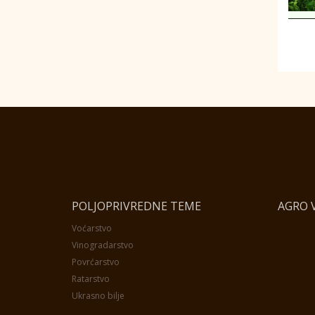
POLJOPRIVREDNE TEME
AGRO V
Voćarstvo
Vinogradarstvo
Povrćarstvo
Ratarstvo
Ukrasno bilje