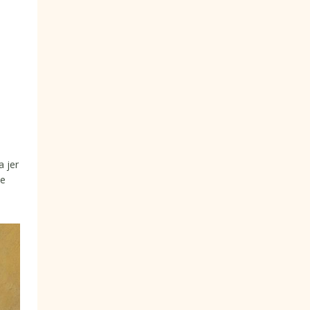
a jer
te