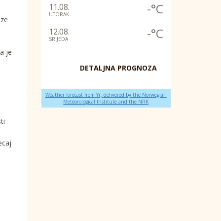
-°C
11.08.
UTORAK
ize
-°C
12.08.
SRIJEDA
a je
DETALJNA PROGNOZA
Weather forecast from Yr, delivered by the Norwegian
Meteorological Institute and the NRK
ti
ecaj