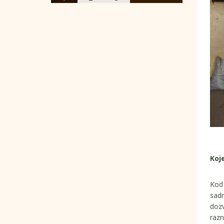
Koj
Kod 
sadr
dozv
razn