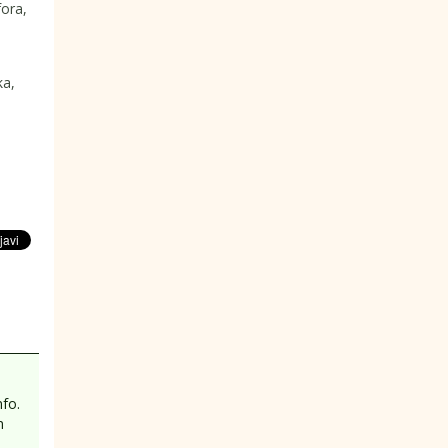
fora,
ka,
fo.
m