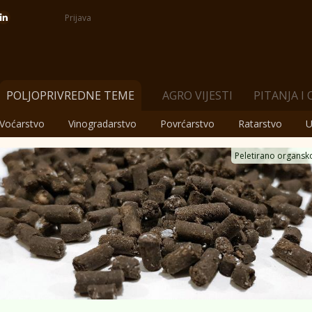
Prijava
POLJOPRIVREDNE TEME
AGRO VIJESTI
PITANJA I
Voćarstvo
Vinogradarstvo
Povrćarstvo
Ratarstvo
U
Peletirano organsk