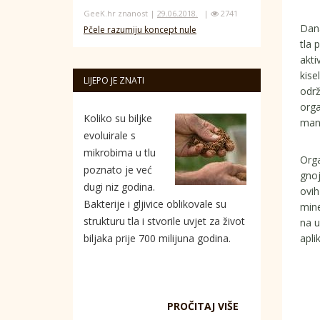
GeeK.hr znanost |
29.06.2018.
|
2741
Dana
Pčele razumiju koncept nule
tla 
akti
kise
LIJEPO JE ZNATI
održ
orga
Koliko su biljke
manj
evoluirale s
mikrobima u tlu
Orga
poznato je već
gnoj
dugi niz godina.
ovih
Bakterije i gljivice oblikovale su
mine
strukturu tla i stvorile uvjet za život
na u
apli
biljaka prije 700 milijuna godina.
PROČITAJ VIŠE