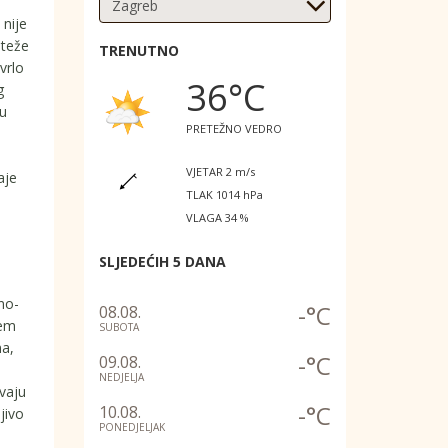
 nije
 teže
TRENUTNO
vrlo
36°C
g
su
PRETEŽNO VEDRO
VJETAR 2 m/s
aje
TLAK 1014 hPa
VLAGA 34 %
SLJEDEĆIH 5 DANA
no-
-°C
08.08.
jem
SUBOTA
na,
-°C
09.08.
NEDJELJA
vaju
-°C
10.08.
jivo
PONEDJELJAK