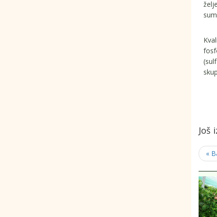
želj
sump
Kval
fosf
(sul
skup
Još 
« B