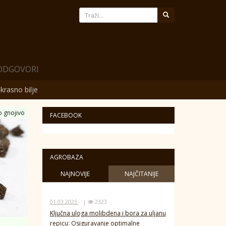
 ODGOVORI
krasno bilje
o gnojivo
FACEBOOK
AGROBAZA
NAJNOVIJE
NAJČITANIJE
01.03.2025.
|
2323
Ključna uloga molibdena i bora za uljanu
repicu: Osiguravanje optimalne