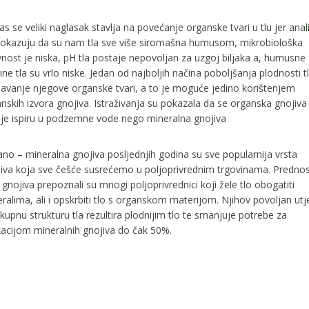
s se veliki naglasak stavlja na povećanje organske tvari u tlu jer anal
pokazuju da su nam tla sve više siromašna humusom, mikrobiološka
vnost je niska, pH tla postaje nepovoljan za uzgoj biljaka a, humusne
line tla su vrlo niske. Jedan od najboljih načina poboljšanja plodnosti tl
avanje njegove organske tvari, a to je moguće jedino korištenjem
nskih izvora gnojiva. Istraživanja su pokazala da se organska gnojiva
e ispiru u podzemne vode nego mineralna gnojiva
no – mineralna gnojiva posljednjih godina su sve popularnija vrsta
iva koja sve češće susrećemo u poljoprivrednim trgovinama. Prednos
 gnojiva prepoznali su mnogi poljoprivrednici koji žele tlo obogatiti
ralima, ali i opskrbiti tlo s organskom materijom. Njihov povoljan utj
kupnu strukturu tla rezultira plodnijim tlo te smanjuje potrebe za
kacijom mineralnih gnojiva do čak 50%.