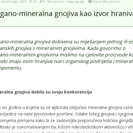
. studenoga. 2021. 18:23
D. Marjanović, mag.ing.agr.
Diana Marjanović
gano-mineralna gnojiva kao izvor hraniv
ano-mineralna gnojiva dobivena su miješanjem jednog ili vi
anskih gnojiva s mineralnim gnojivima. Kada govorimo o
ano-mineralnim gnojivima mislimo na cjelovite proizvode ko
sebi imaju osim hranjive tvari organskog podrijetla i minera
ponentu.
eralna gnojiva dobila su svoju konkurenciju
 niz godina u kojima su se aplicirala isključivo mineralna gnojiva ostav
osljedice na naše proizvodne površine. Odabir lošeg gnojiva i njegov
omjerna primjena kako bi se zadovoljila preporučena količina gnojid
ltiralo je osiromašivanjem tla, lošom mikrobiološkom aktivnošću i vrl