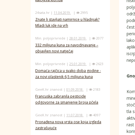
nisk
polj
24sata.hr |
11.04.2019.
|
2995
održ
Znate li stavljati namirnice u hladnjak?
podn
Mladi luk ide na vrh
čest
peri
Min. poljoprivrede |
28.01.2019.
|
2077
lako
332 milijuna kuna za navodnjavanje –
apli
objavljen novi natječaj
iscr
nepo
Min. poljoprivrede |
25.01.2019.
|
2623
Domaća rajčica u svako doba godine -
Gno
za novi plastenik 6,5 milijuna kuna
GeeK.hr znanost |
01.09.2018.
|
2183
Komb
Francuska zabranila pesticide
mine
odgovorne za smanjenje broja pčela
stoč
tla 
GeeK.hr znanost |
11.07.2018.
|
4097
akti
Pronađena nova vrsta ose koja izgleda
rast
zastrašujuće
kori