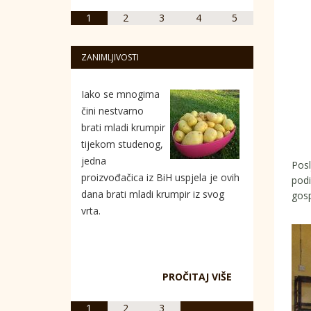
1
2
3
4
5
ZANIMLJIVOSTI
Iako se mnogima
čini nestvarno
brati mladi krumpir
tijekom studenog,
jedna
Posl
proizvođačica iz BiH uspjela je ovih
podi
dana brati mladi krumpir iz svog
gosp
vrta.
PROČITAJ VIŠE
1
2
3