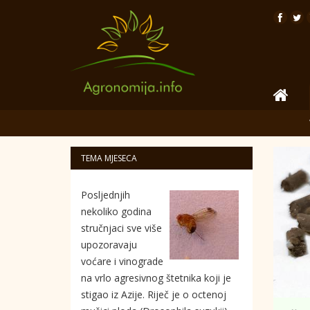
TEMA MJESECA
Posljednjih
nekoliko godina
stručnjaci sve više
upozoravaju
voćare i vinograde
na vrlo agresivnog štetnika koji je
stigao iz Azije. Riječ je o octenoj