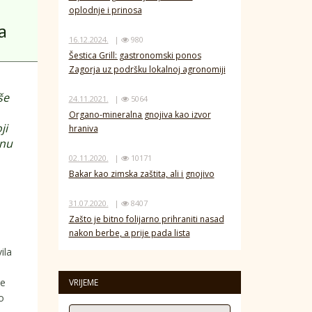
oplodnje i prinosa
a
16.12.2024.
|
980
Šestica Grill: gastronomski ponos
Zagorja uz podršku lokalnoj agronomiji
še
24.11.2021.
|
5064
Organo-mineralna gnojiva kao izvor
ji
hraniva
lnu
02.11.2020.
|
10171
Bakar kao zimska zaštita, ali i gnojivo
31.07.2020.
|
8407
Zašto je bitno folijarno prihraniti nasad
nakon berbe, a prije pada lista
ila
a
be
VRIJEME
o