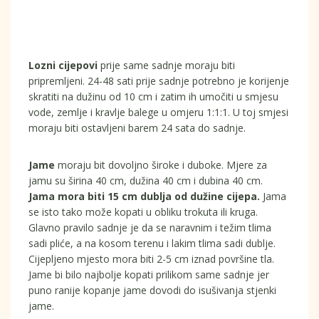
Lozni cijepovi
prije same sadnje moraju biti
pripremljeni. 24-48 sati prije sadnje potrebno je korijenje
skratiti na dužinu od 10 cm i zatim ih umočiti u smjesu
vode, zemlje i kravlje balege u omjeru 1:1:1. U toj smjesi
moraju biti ostavljeni barem 24 sata do sadnje.
Jame
moraju bit dovoljno široke i duboke. Mjere za
jamu su širina 40 cm, dužina 40 cm i dubina 40 cm.
Jama mora biti 15 cm dublja od dužine cijepa.
Jama
se isto tako može kopati u obliku trokuta ili kruga.
Glavno pravilo sadnje je da se naravnim i težim tlima
sadi pliće, a na kosom terenu i lakim tlima sadi dublje.
Cijepljeno mjesto mora biti 2-5 cm iznad površine tla.
Jame bi bilo najbolje kopati prilikom same sadnje jer
puno ranije kopanje jame dovodi do isušivanja stjenki
jame.