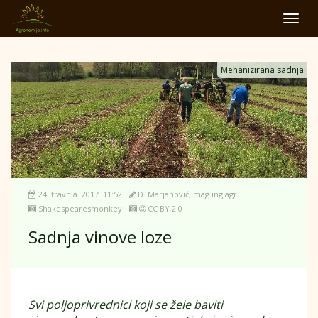
Toggl
navig
Mehanizirana sadnja
24. travnja. 2017. 11:52
D. Marjanović, mag.ing.agr.
Shakespearesmonkey
CC BY 2.0
Sadnja vinove loze
Svi poljoprivrednici koji se žele baviti