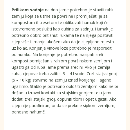
Prilikom sadnje
na dno jame potrebno je staviti rahlu
zemlju koja se uzme sa površine i promiješati je sa
kompostom ili tresetom te oblikovati humak koji će
istovremeno poslužiti kao dubina za sadnju. Humak je
potrebno dobro pritisnuti rukama te na njega postaviti
cijep više ili manje ukošen tako da je cijepljeno mjesto
uz kolac. Korijenje vinove loze potrebno je rasporediti
po humku. Na korijenje je potrebno nasipati zreli
kompost pomiješan s rahlom površinskom zemljom i
ugaziti ga od ruba jame prema sredini. Ako je zemlja
suha, cjepove treba zaliti s 3 – 4 l vode. Zreli stajski gnoj
(5 – 10 kg) stavimo na zemlju iznad korijenja i lagano
ugazimo. Stablo je potrebno obložiti zemljom kako ne bi
došao u izravni kontakt sa stajskim gnojem te u jamu
dodati zreli stajski gnoj, dopuniti tlom i opet ugaziti. Ako
cijep nije parafiniran, onda se prekrije sipkom zemljom,
odnosno nahumči.