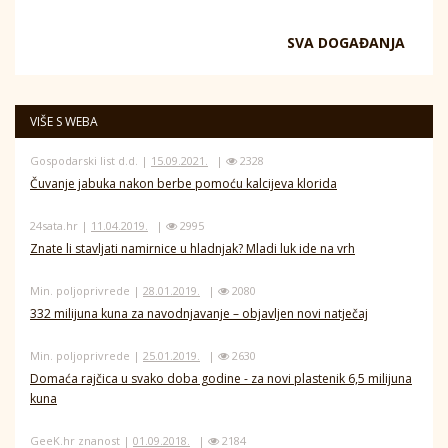
SVA DOGAĐANJA
VIŠE S WEBA
Gospodarski list d.d. |
15.09.2021.
|
2328
Čuvanje jabuka nakon berbe pomoću kalcijeva klorida
24sata.hr |
11.04.2019.
|
2995
Znate li stavljati namirnice u hladnjak? Mladi luk ide na vrh
Min. poljoprivrede |
28.01.2019.
|
2080
332 milijuna kuna za navodnjavanje – objavljen novi natječaj
Min. poljoprivrede |
25.01.2019.
|
2630
Domaća rajčica u svako doba godine - za novi plastenik 6,5 milijuna
kuna
GeeK.hr znanost |
01.09.2018.
|
2184