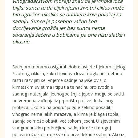
vinogradarstvom moraju znati da je vinova loza
biljka sunca te da cijeli njezin životni ciklus može
biti ugoržen ukoliko se odabere krivi položaj za
sadnju. Sunce je posebno važno kod
dozrijevanja grožđa jer bez sunca nema
stvaranja šećera u bobicama pa one nisu slatke i
ukusne.
Sadnjom moramo osigurati dobre uvijete tijekom cijelog
životnog ciklusa, kako bi vinova loza mogla nesmetano
rasti i razvijati se. Vrijeme sadnje najviše ovisi o
klimatskim uvjetima i tipu tla te načinu proizvodnje
sadnog materijala. Jednogodišnji cijepovi mogu se saditi
od vremena vađenja iz prporišta pa sve do kasnog
proljeća. Ukoliko na području gdje želimo posaditi
vinograd nema jakih mrazeva, a klima je blaga i topla,
sadnja se može obaviti već tokom jeseni. U sjevernim
vinogradarskim područjima sadnja kreće u drugoj
polovini ožujka i traje sve do prve dekade svibnja. Ako iz