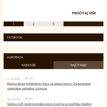
PROČITAJ VIŠE
1
2
3
FACEBOOK
AGROBAZA
NAJNOVIJE
NAJČITANIJE
01.03.2025.
|
2327
Ključna uloga molibdena i bora za uljanu repicu: Osiguravanje
optimalne oplodnje i prinosa
16.12.2024.
|
983
Šestica Grill: gastronomski ponos Zagorja uz podršku lokalnoj