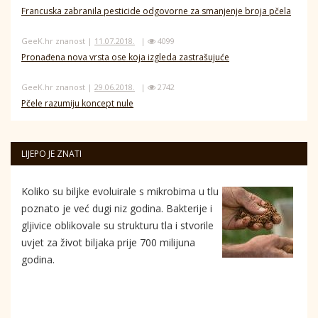
Francuska zabranila pesticide odgovorne za smanjenje broja pčela
GeeK.hr znanost |
11.07.2018.
|
4099
Pronađena nova vrsta ose koja izgleda zastrašujuće
GeeK.hr znanost |
29.06.2018.
|
2742
Pčele razumiju koncept nule
LIJEPO JE ZNATI
Koliko su biljke evoluirale s mikrobima u tlu
poznato je već dugi niz godina. Bakterije i
gljivice oblikovale su strukturu tla i stvorile
uvjet za život biljaka prije 700 milijuna
godina.