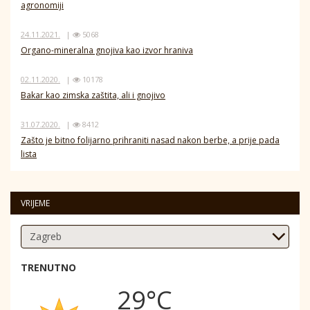
agronomiji
24.11.2021.
|
5068
Organo-mineralna gnojiva kao izvor hraniva
02.11.2020.
|
10178
Bakar kao zimska zaštita, ali i gnojivo
31.07.2020.
|
8412
Zašto je bitno folijarno prihraniti nasad nakon berbe, a prije pada
lista
VRIJEME
TRENUTNO
29°C