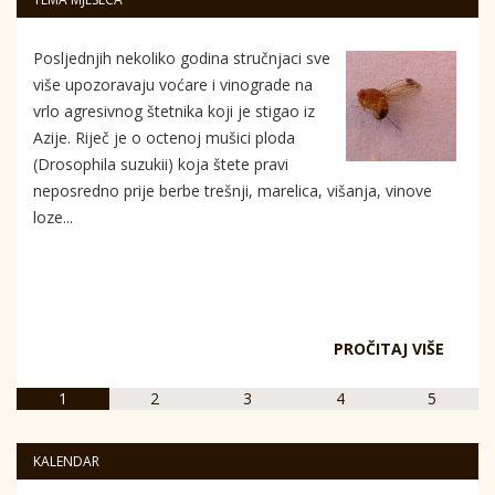
Posljednjih nekoliko godina stručnjaci sve
više upozoravaju voćare i vinograde na
vrlo agresivnog štetnika koji je stigao iz
Azije. Riječ je o octenoj mušici ploda
(Drosophila suzukii) koja štete pravi
neposredno prije berbe trešnji, marelica, višanja, vinove
loze...
PROČITAJ VIŠE
1
2
3
4
5
KALENDAR