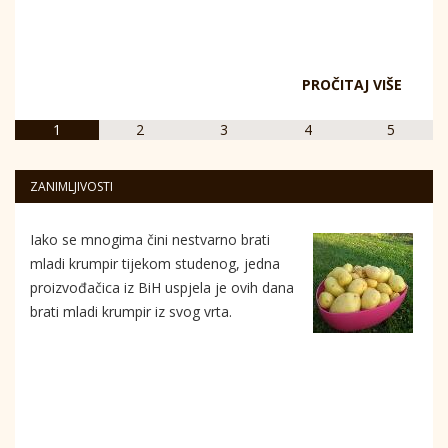
PROČITAJ VIŠE
1
2
3
4
5
ZANIMLJIVOSTI
Iako se mnogima čini nestvarno brati
mladi krumpir tijekom studenog, jedna
proizvođačica iz BiH uspjela je ovih dana
brati mladi krumpir iz svog vrta.