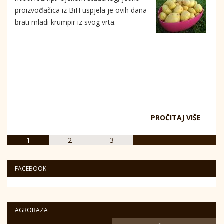
proizvođačica iz BiH uspjela je ovih dana
brati mladi krumpir iz svog vrta.
PROČITAJ VIŠE
1
2
3
FACEBOOK
AGROBAZA