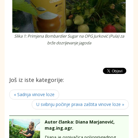
Slika 1: Primjena Bombardier Sugar na OPG Jurković (Pula) za
brže dozrijevanje jagoda
Još iz iste kategorije:
« Sadnja vinove loze
U svibnju počinje prava zaštita vinove loze »
Autor članka: Diana Marjanović,
mag.ing.agr.
Diana je osnivačica poljoprivrednog