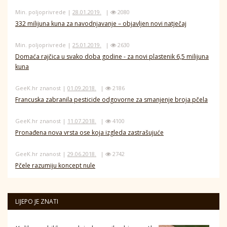
Min. poljoprivrede |
28.01.2019.
|
2080
332 milijuna kuna za navodnjavanje – objavljen novi natječaj
Min. poljoprivrede |
25.01.2019.
|
2630
Domaća rajčica u svako doba godine - za novi plastenik 6,5 milijuna
kuna
GeeK.hr znanost |
01.09.2018.
|
2186
Francuska zabranila pesticide odgovorne za smanjenje broja pčela
GeeK.hr znanost |
11.07.2018.
|
4100
Pronađena nova vrsta ose koja izgleda zastrašujuće
GeeK.hr znanost |
29.06.2018.
|
2742
Pčele razumiju koncept nule
LIJEPO JE ZNATI