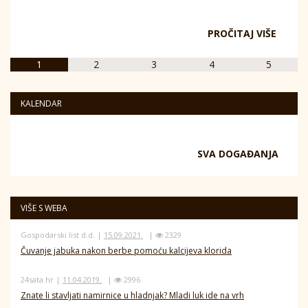
PROČITAJ VIŠE
1
2
3
4
5
KALENDAR
SVA DOGAĐANJA
VIŠE S WEBA
Gospodarski list d.d. |
15.09.2021.
|
2329
Čuvanje jabuka nakon berbe pomoću kalcijeva klorida
24sata.hr |
11.04.2019.
|
2996
Znate li stavljati namirnice u hladnjak? Mladi luk ide na vrh