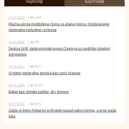
NAJNOVIJE
NAJČITANIJE
01.03.2025.
|
2327
Ključna uloga molibdena i bora za uljanu repicu: Osiguravanje
optimalne oplodnje i prinosa
16.12.2024.
|
983
Šestica Grill: gastronomski ponos Zagorja uz podršku lokalnoj
agronomiji
24.11.2021.
|
5071
Organo-mineralna gnojiva kao izvor hraniva
02.11.2020.
|
10181
Bakar kao zimska zaštita, ali i gnojivo
31.07.2020.
|
8416
Zašto je bitno folijarno prihraniti nasad nakon berbe, a prije pada
lista