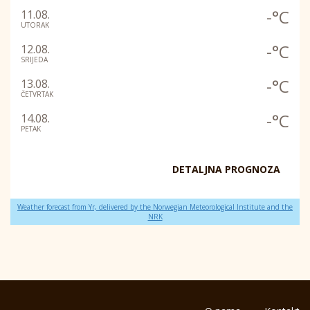
-°C
11.08.
UTORAK
-°C
12.08.
SRIJEDA
-°C
13.08.
ČETVRTAK
-°C
14.08.
PETAK
DETALJNA PROGNOZA
Weather forecast from Yr, delivered by the Norwegian Meteorological Institute and the
NRK