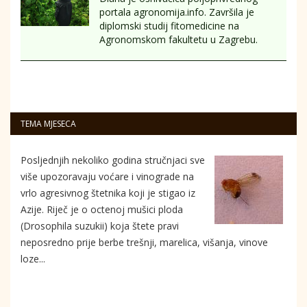
portala agronomija.info. Završila je
diplomski studij fitomedicine na
Agronomskom fakultetu u Zagrebu.
TEMA MJESECA
Posljednjih nekoliko godina stručnjaci sve
više upozoravaju voćare i vinograde na
vrlo agresivnog štetnika koji je stigao iz
Azije. Riječ je o octenoj mušici ploda
(Drosophila suzukii) koja štete pravi
neposredno prije berbe trešnji, marelica, višanja, vinove
loze...