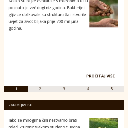
Koliko su biljke evoluirale s mikrobima u tlu
poznato je već dugi niz godina. Bakterije i
gljivice oblikovale su strukturu tla i stvorile
uvjet za život biljaka prije 700 milijuna
godina.
PROČITAJ VIŠE
1
2
3
4
5
ZANIMLJIVOSTI
Iako se mnogima čini nestvarno brati
mladi krumpir tijekom studenog, jedna