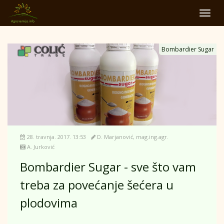
Toggl
navig
Bombardier Sugar
28. travnja. 2017. 13:53
D. Marjanović, mag.ing.agr.
A. Jurković
Bombardier Sugar - sve što vam
treba za povećanje šećera u
plodovima