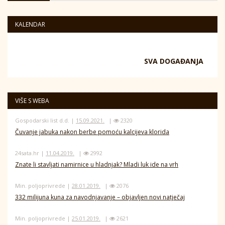
KALENDAR
SVA DOGAĐANJA
VIŠE S WEBA
Gospodarski list d.d. |
15.09.2021.
|
2320
Čuvanje jabuka nakon berbe pomoću kalcijeva klorida
24sata.hr |
11.04.2019.
|
2992
Znate li stavljati namirnice u hladnjak? Mladi luk ide na vrh
Min. poljoprivrede |
28.01.2019.
|
2076
332 milijuna kuna za navodnjavanje – objavljen novi natječaj
Min. poljoprivrede |
25.01.2019.
|
2621