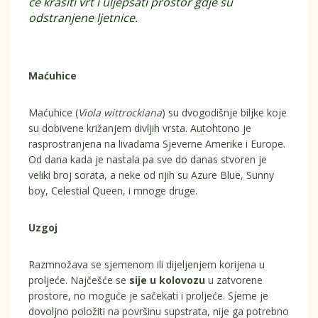
će krasiti vrt i uljepšati prostor gdje su
odstranjene ljetnice.
Maćuhice
Maćuhice (
Viola wittrockiana
) su dvogodišnje biljke koje
su dobivene križanjem divljih vrsta. Autohtono je
rasprostranjena na livadama Sjeverne Amerike i Europe.
Od dana kada je nastala pa sve do danas stvoren je
veliki broj sorata, a neke od njih su Azure Blue, Sunny
boy, Celestial Queen, i mnoge druge.
Uzgoj
Razmnožava se sjemenom ili dijeljenjem korijena u
proljeće. Najčešće se
sije u kolovozu
u zatvorene
prostore, no moguće je sačekati i proljeće. Sjeme je
dovoljno položiti na površinu supstrata, nije ga potrebno