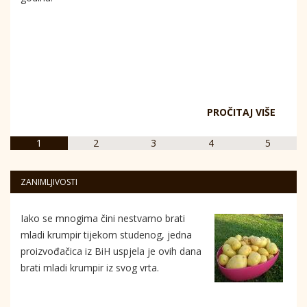
PROČITAJ VIŠE
1
2
3
4
5
ZANIMLJIVOSTI
Iako se mnogima čini nestvarno brati
mladi krumpir tijekom studenog, jedna
proizvođačica iz BiH uspjela je ovih dana
brati mladi krumpir iz svog vrta.