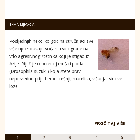
TEMA MJESECA
Posljednjih nekoliko godina stručnjaci sve
više upozoravaju voćare i vinograde na
vrlo agresivnog štetnika koji je stigao iz
Azije. Riječ je o octenoj mušici ploda
(Drosophila suzukii) koja štete pravi
neposredno prije berbe trešnji, marelica, višanja, vinove
loze...
PROČITAJ VIŠE
1
2
3
4
5