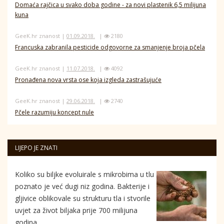
Domaća rajčica u svako doba godine - za novi plastenik 6,5 milijuna
kuna
GeeK.hr znanost |
01.09.2018.
|
2180
Francuska zabranila pesticide odgovorne za smanjenje broja pčela
GeeK.hr znanost |
11.07.2018.
|
4092
Pronađena nova vrsta ose koja izgleda zastrašujuće
GeeK.hr znanost |
29.06.2018.
|
2740
Pčele razumiju koncept nule
LIJEPO JE ZNATI
Koliko su biljke evoluirale s mikrobima u tlu
poznato je već dugi niz godina. Bakterije i
gljivice oblikovale su strukturu tla i stvorile
uvjet za život biljaka prije 700 milijuna
godina.