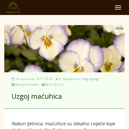
Toggl
navig
Viola
14. kolovoza. 2017. 23:47
D. Marjanović, mag.ing.agr.
Marilyn Peddle
CC BY 2.0
Uzgoj maćuhica
Nakon ljetnica, maćuhice su idealno cvijeće koje