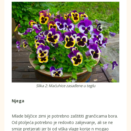
Slika 2: Maćuhice zasađene u teglu
Njega
Mlade biljčice zimi je potrebno zaštititi grančicama bora.
Od ptoljeća potrebno je redovito zalijevanje, ali se ne
smije pretjerati jer bi od viška vlage korije n mogao