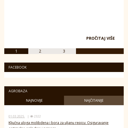
PROČITAJ VIŠE
1
2
3
FACEBOOK
AGROBAZA
NAJNOVIJE
NAJČITANIJE
01.03.2025.
|
2322
Ključna uloga molibdena i bora za uljanu repicu: Osiguravanje