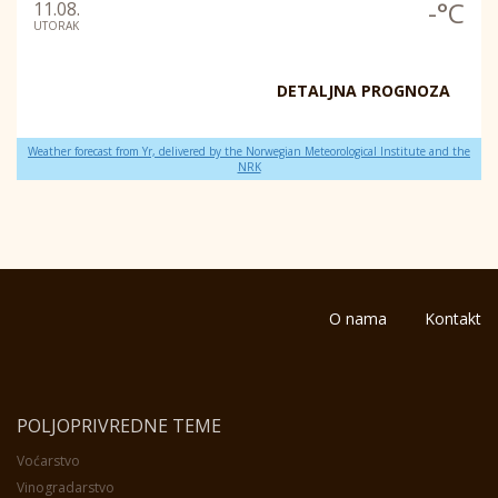
-°C
11.08.
UTORAK
DETALJNA PROGNOZA
Weather forecast from Yr, delivered by the Norwegian Meteorological Institute and the
NRK
O nama
Kontakt
POLJOPRIVREDNE TEME
Voćarstvo
Vinogradarstvo