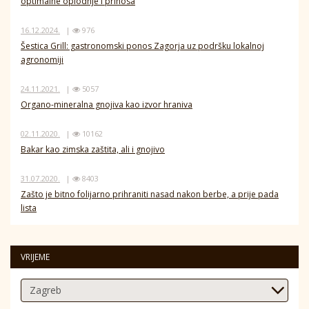
optimalne oplodnje i prinosa
16.12.2024.
|
976
Šestica Grill: gastronomski ponos Zagorja uz podršku lokalnoj
agronomiji
24.11.2021.
|
5057
Organo-mineralna gnojiva kao izvor hraniva
02.11.2020.
|
10162
Bakar kao zimska zaštita, ali i gnojivo
31.07.2020.
|
8403
Zašto je bitno folijarno prihraniti nasad nakon berbe, a prije pada
lista
VRIJEME