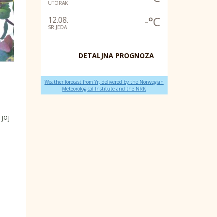
UTORAK
-°C
12.08.
SRIJEDA
DETALJNA PROGNOZA
Weather forecast from Yr, delivered by the Norwegian
Meteorological Institute and the NRK
 joj