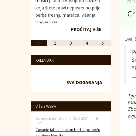
mušici ploda (Drosophila suzukii)
16
koja štete pravi neposredno prije
Cr
berbe trešnji, marelica, višanja,
vinove loze...
PROČITAJ VIŠE
Ovaj č
1
2
3
4
5
P
š
KALENDAR
s
SVA DOGAĐANJA
Tij
man
VIŠE S WEBA
Zbo
zvje
Gospodarski list d.d. |
15.09.2021.
|
2327
Čuvanje jabuka nakon berbe pomoću
kalcijeva klorida