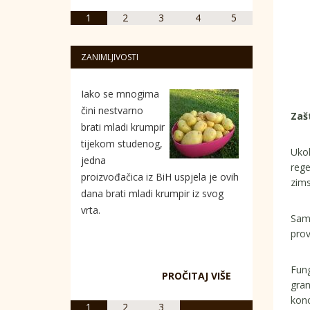
1
2
3
4
5
ZANIMLJIVOSTI
Iako se mnogima
čini nestvarno
Zaš
brati mladi krumpir
tijekom studenog,
Ukol
jedna
rege
proizvođačica iz BiH uspjela je ovih
zims
dana brati mladi krumpir iz svog
vrta.
Samo
prov
Fung
PROČITAJ VIŠE
gran
konc
1
2
3