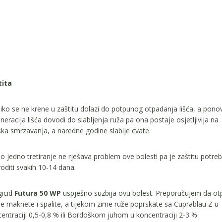
tita
iko se ne krene u zaštitu dolazi do potpunog otpadanja lišća, a pono
neracija lišća dovodi do slabljenja ruža pa ona postaje osjetljivija na
ka smrzavanja, a naredne godine slabije cvate.
 jedno tretiranje ne rješava problem ove bolesti pa je zaštitu potre
oditi svakih 10-14 dana.
icid
Futura 50 WP
uspješno suzbija ovu bolest. Preporučujem da ot
e maknete i spalite, a tijekom zime ruže poprskate sa Cuprablau Z u
entraciji 0,5-0,8 % ili Bordoškom juhom u koncentraciji 2-3 %.