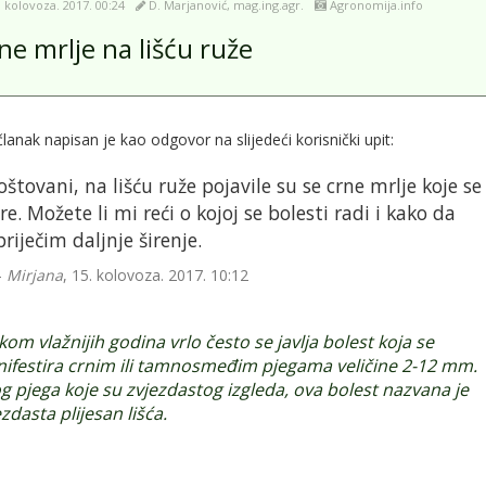
. kolovoza. 2017. 00:24
D. Marjanović, mag.ing.agr.
Agronomija.info
ne mrlje na lišću ruže
lanak napisan je kao odgovor na slijedeći korisnički upit:
oštovani, na lišću ruže pojavile su se crne mrlje koje se
ire. Možete li mi reći o kojoj se bolesti radi i kako da
priječim daljnje širenje.
Mirjana
, 15. kolovoza. 2017. 10:12
ekom vlažnijih godina vrlo često se javlja bolest koja se
ifestira crnim ili tamnosmeđim pjegama veličine 2-12 mm.
g pjega koje su zvjezdastog izgleda, ova bolest nazvana je
zdasta plijesan lišća.