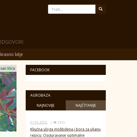
 ODGOVORI
krasno bilje
san lišća
FACEBOOK
AGROBAZA
NAJNOVIJE
NAJČITANIJE
01.03.2025.
|
2323
Ključna uloga molibdena i bora za uljanu
repicu: Osiguravanje optimalne