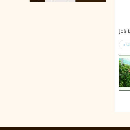
Još 
« U