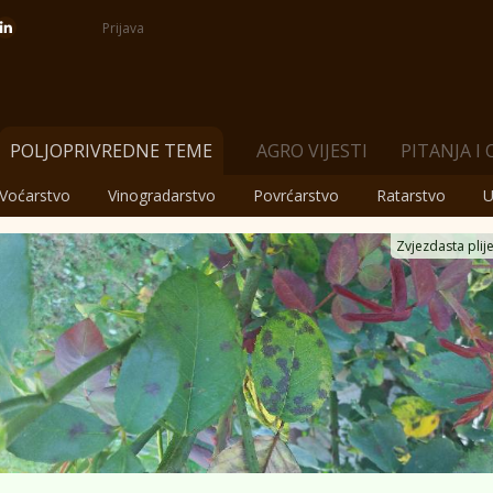
Prijava
POLJOPRIVREDNE TEME
AGRO VIJESTI
PITANJA I
Voćarstvo
Vinogradarstvo
Povrćarstvo
Ratarstvo
U
Zvjezdasta plije