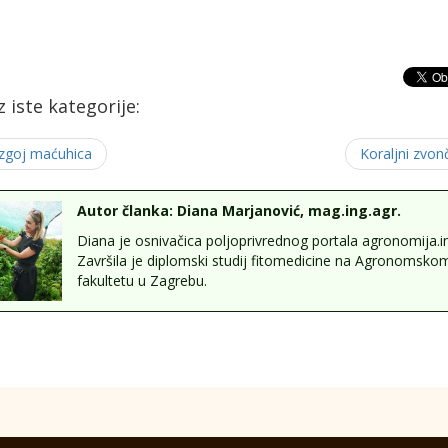
iz iste kategorije:
zgoj maćuhica
Koraljni zvonč
Autor članka: Diana Marjanović, mag.ing.agr.
Diana je osnivačica poljoprivrednog portala agronomija.in
Završila je diplomski studij fitomedicine na Agronomsko
fakultetu u Zagrebu.