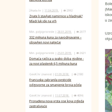
Bole
(Mar
24sata.hr |
11.04.2019.
|
2992
isko
Znate li stavljati namirnice u hladnjak?
u za
Mladi luk ide na vrh
Min. poljoprivrede |
28.01.2019.
|
2077
Uzro
332 milijuna kuna za navodnjavanje –
otpa
objavljen novi natječaj
Min. poljoprivrede |
25.01.2019.
|
2621
Domaća rajčica u svako doba godine -
za novi plastenik 6,5 milijuna kuna
GeeK.hr znanost |
01.09.2018.
|
2180
Francuska zabranila pesticide
odgovorne za smanjenje broja pčela
GeeK.hr znanost |
11.07.2018.
|
4096
Pronađena nova vrsta ose koja izgleda
zastrašujuće