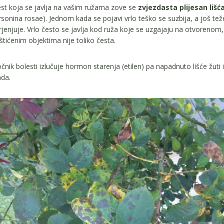
st koja se javlja na vašim ružama zove se
zvjezdasta plijesan lišć
sonina rosae). Jednom kada se pojavi vrlo teško se suzbija, a još tež
rjenjuje. Vrlo često se javlja kod ruža koje se uzgajaju na otvorenom
štićenim objektima nije toliko česta.
čnik bolesti izlučuje hormon starenja (etilen) pa napadnuto lišće žuti i
da.