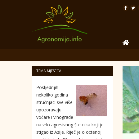
TEMA MJESECA
Posljednjih
nekoliko godina
stručnjaci sve više
upozoravaju
voćare i vinograde
na vrlo agresivnog štetnika koji je
stigao iz Azije. Riječ je o octenoj