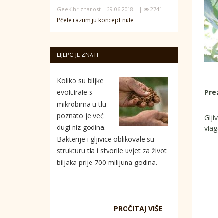
GeeK.hr znanost |
29.06.2018.
|
2741
Pčele razumiju koncept nule
LIJEPO JE ZNATI
Koliko su biljke
Prez
evoluirale s
mikrobima u tlu
poznato je već
Glji
dugi niz godina.
vlag
Bakterije i gljivice oblikovale su
strukturu tla i stvorile uvjet za život
biljaka prije 700 milijuna godina.
PROČITAJ VIŠE