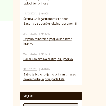
oplodnje i prinosa
16.12.2024.
|
978
Šestica Grill: gastronomski ponos
Zagorja uz podršku lokalnoj agronomiji
24.11.2021.
|
5060
Organo-mineralna gnojiva kao izvor
hraniva
02.11.2020.
|
10167
Bakar kao zimska zaštita, ali i gnojivo
31.07.2020.
|
8407
Zašto je bitno folijarno prihraniti nasad
nakon berbe, a prije pada lista
VRIJEME