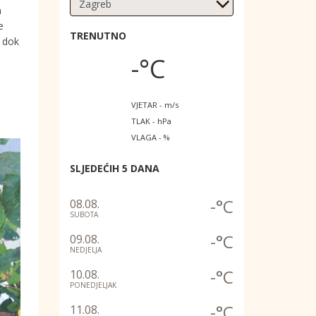
a
e
TRENUTNO
, dok
-°C
VJETAR - m/s
TLAK - hPa
VLAGA - %
SLJEDEĆIH 5 DANA
-°C
08.08.
SUBOTA
-°C
09.08.
NEDJELJA
-°C
10.08.
PONEDJELJAK
-°C
11.08.