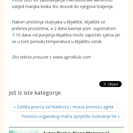
uslijed manjka kisika što dovodi do njegova truljenja.
Nakon unošenja stajnjaka u klijalište, klijalište se
prekriva prozorima, a 2 dana kasnije puni -supstratom.
7-10 dana od punjenja klijališta može započeti sjetva jer
se u tom periodu temperatura u klijalištu ustali.
Dio teksta preuzet s www.agroklub.com
Još iz iste kategorije:
« Zaštita povrća od hladnoće i mraza pomoću agrila
Pomoću organskog malča spriječite isušivanje tla »