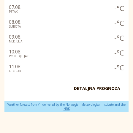
-°C
07.08.
PETAK
-°C
08.08.
SUBOTA
-°C
09.08.
NEDJELJA
-°C
10.08.
PONEDJELJAK
-°C
11.08.
UTORAK
DETALJNA PROGNOZA
Weather forecast from Yr, delivered by the Norwegian Meteorological Institute and the
NRK