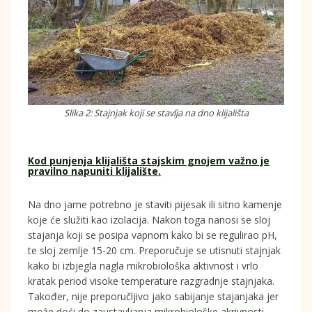
Slika 2: Stajnjak koji se stavlja na dno klijališta
Kod punjenja klijališta stajskim gnojem važno je
pravilno napuniti klijalište.
Na dno jame potrebno je staviti pijesak ili sitno kamenje
koje će služiti kao izolacija. Nakon toga nanosi se sloj
stajanja koji se posipa vapnom kako bi se regulirao pH,
te sloj zemlje 15-20 cm. Preporučuje se utisnuti stajnjak
kako bi izbjegla nagla mikrobiološka aktivnost i vrlo
kratak period visoke temperature razgradnje stajnjaka.
Također, nije preporučljivo jako sabijanje stajanjaka jer
može doći do zaustavljanja mikrobiološke akrivnosti