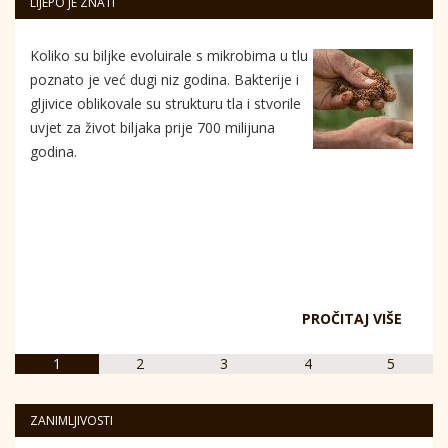
LIJEPO JE ZNATI
Koliko su biljke evoluirale s mikrobima u tlu
poznato je već dugi niz godina. Bakterije i
gljivice oblikovale su strukturu tla i stvorile
uvjet za život biljaka prije 700 milijuna
godina.
PROČITAJ VIŠE
1
2
3
4
5
ZANIMLJIVOSTI