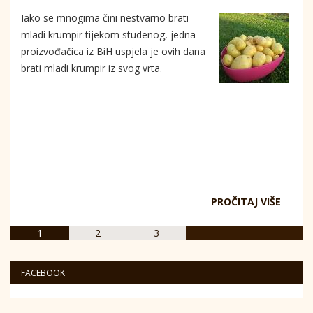
Iako se mnogima čini nestvarno brati
mladi krumpir tijekom studenog, jedna
proizvođačica iz BiH uspjela je ovih dana
brati mladi krumpir iz svog vrta.
PROČITAJ VIŠE
1
2
3
FACEBOOK