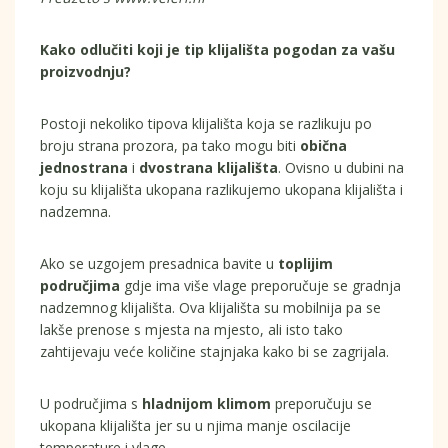
Kako odlučiti koji je tip klijališta pogodan za vašu
proizvodnju?
Postoji nekoliko tipova klijališta koja se razlikuju po
broju strana prozora, pa tako mogu biti
obična
jednostrana
i
dvostrana klijališta
. Ovisno u dubini na
koju su klijališta ukopana razlikujemo ukopana klijališta i
nadzemna.
Ako se uzgojem presadnica bavite u
toplijim
područjima
gdje ima više vlage preporučuje se gradnja
nadzemnog klijališta. Ova klijališta su mobilnija pa se
lakše prenose s mjesta na mjesto, ali isto tako
zahtijevaju veće količine stajnjaka kako bi se zagrijala.
U područjima s
hladnijom klimom
preporučuju se
ukopana klijališta jer su u njima manje oscilacije
temperature i vlage.