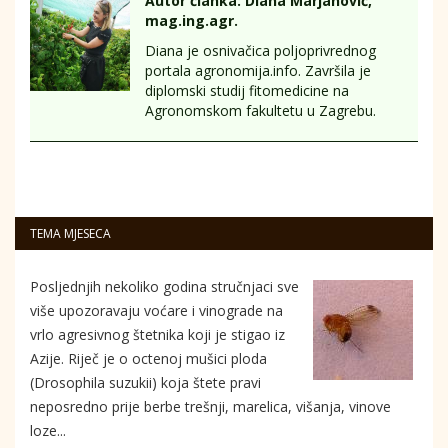
Autor članka: Diana Marjanović,
mag.ing.agr.
Diana je osnivačica poljoprivrednog
portala agronomija.info. Završila je
diplomski studij fitomedicine na
Agronomskom fakultetu u Zagrebu.
TEMA MJESECA
Posljednjih nekoliko godina stručnjaci sve
više upozoravaju voćare i vinograde na
vrlo agresivnog štetnika koji je stigao iz
Azije. Riječ je o octenoj mušici ploda
(Drosophila suzukii) koja štete pravi
neposredno prije berbe trešnji, marelica, višanja, vinove
loze...