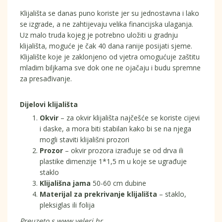
Klijališta se danas puno koriste jer su jednostavna i lako
se izgrade, a ne zahtijevaju velika financijska ulaganja.
Uz malo truda kojeg je potrebno uložiti u gradnju
klijališta, moguće je čak 40 dana ranije posijati sjeme.
Klijalište koje je zaklonjeno od vjetra omogućuje zaštitu
mladim biljkama sve dok one ne ojačaju i budu spremne
za presađivanje.
Dijelovi klijališta
Okvir
– za okvir klijališta najčešće se koriste cijevi
i daske, a mora biti stabilan kako bi se na njega
mogli staviti klijališni prozori
Prozor
– okvir prozora izrađuje se od drva ili
plastike dimenzije 1*1,5 m u koje se ugrađuje
staklo
Klijališna jama
50-60 cm dubine
Materijal za prekrivanje klijališta
– staklo,
pleksiglas ili folija
Preuzeto s www.veleri.hr