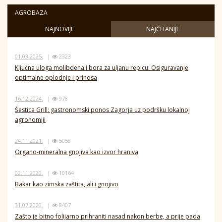
AGROBAZA
NAJNOVIJE
NAJČITANIJE
01.03.2025.
|
2323
Ključna uloga molibdena i bora za uljanu repicu: Osiguravanje
optimalne oplodnje i prinosa
16.12.2024.
|
978
Šestica Grill: gastronomski ponos Zagorja uz podršku lokalnoj
agronomiji
24.11.2021.
|
5058
Organo-mineralna gnojiva kao izvor hraniva
02.11.2020.
|
10164
Bakar kao zimska zaštita, ali i gnojivo
31.07.2020.
|
8407
Zašto je bitno folijarno prihraniti nasad nakon berbe, a prije pada