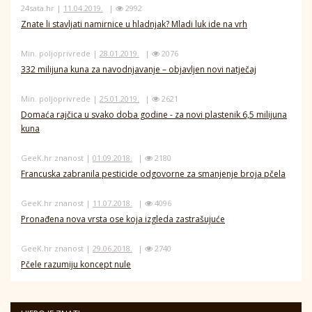
24sata.hr |
11.04.2019.
|
2992
Znate li stavljati namirnice u hladnjak? Mladi luk ide na vrh
Min. poljoprivrede |
28.01.2019.
|
2076
332 milijuna kuna za navodnjavanje – objavljen novi natječaj
Min. poljoprivrede |
25.01.2019.
|
2621
Domaća rajčica u svako doba godine - za novi plastenik 6,5 milijuna
kuna
GeeK.hr znanost |
01.09.2018.
|
2180
Francuska zabranila pesticide odgovorne za smanjenje broja pčela
GeeK.hr znanost |
11.07.2018.
|
4096
Pronađena nova vrsta ose koja izgleda zastrašujuće
GeeK.hr znanost |
29.06.2018.
|
2740
Pčele razumiju koncept nule