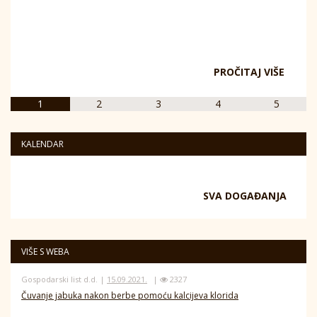
PROČITAJ VIŠE
1
2
3
4
5
KALENDAR
SVA DOGAĐANJA
VIŠE S WEBA
Gospodarski list d.d. |
15.09.2021.
|
2327
Čuvanje jabuka nakon berbe pomoću kalcijeva klorida