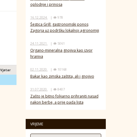
oplodnje i prinosa
16.12.2024.
|
978
Šestica Grill: gastronomski ponos
Zagorja uz podršku lokalnoj agronomiji
24.11.2021.
|
5061
Organo-mineralna gnojiva kao izvor
hraniva
02.11.2020.
|
10168
Vjetar
Bakar kao zimska zaštita, ali i gnojivo
31.07.2020.
|
8407
Zašto je bitno folijarno prihraniti nasad
nakon berbe, a prije pada lista
VRIJEME