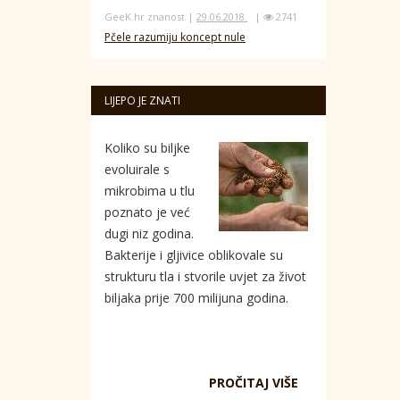
GeeK.hr znanost |
29.06.2018.
|
2741
Pčele razumiju koncept nule
LIJEPO JE ZNATI
Koliko su biljke
evoluirale s
mikrobima u tlu
poznato je već
dugi niz godina.
Bakterije i gljivice oblikovale su
strukturu tla i stvorile uvjet za život
biljaka prije 700 milijuna godina.
PROČITAJ VIŠE