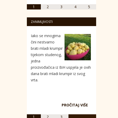
1
2
3
4
5
ZANIMLJIVOSTI
Iako se mnogima
čini nestvarno
brati mladi krumpir
tijekom studenog,
jedna
proizvođačica iz BiH uspjela je ovih
dana brati mladi krumpir iz svog
vrta.
PROČITAJ VIŠE
1
2
3