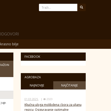
 ODGOVORI
krasno bilje
FACEBOOK
RAŽDIN
AGROBAZA
NAJNOVIJE
NAJČITANIJE
01.03.2025.
|
2323
 juga.
Ključna uloga molibdena i bora za uljanu
repicu: Osiguravanje optimalne