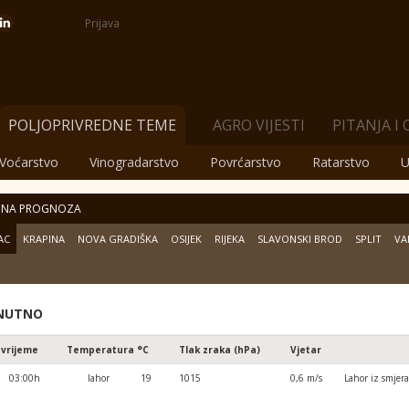
Prijava
POLJOPRIVREDNE TEME
AGRO VIJESTI
PITANJA I
Voćarstvo
Vinogradarstvo
Povrćarstvo
Ratarstvo
U
JNA PROGNOZA
AC
KRAPINA
NOVA GRADIŠKA
OSIJEK
RIJEKA
SLAVONSKI BROD
SPLIT
VA
NUTNO
 vrijeme
Temperatura °C
Tlak zraka (hPa)
Vjetar
03:00h
lahor
19
1015
0,6 m/s
Lahor iz smjera