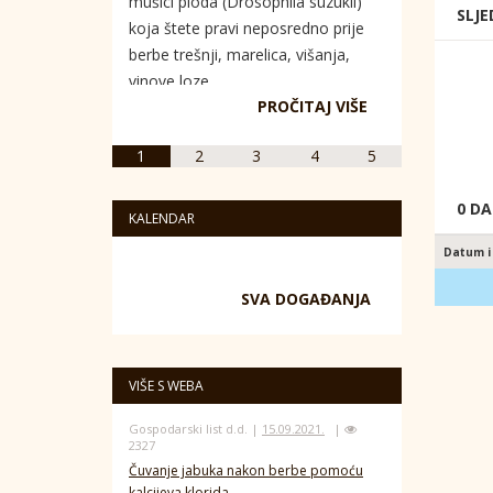
mušici ploda (Drosophila suzukii)
SLJE
koja štete pravi neposredno prije
berbe trešnji, marelica, višanja,
vinove loze...
PROČITAJ VIŠE
1
2
3
4
5
0 D
KALENDAR
Datum i
SVA DOGAĐANJA
VIŠE S WEBA
Gospodarski list d.d. |
15.09.2021.
|
2327
Čuvanje jabuka nakon berbe pomoću
kalcijeva klorida