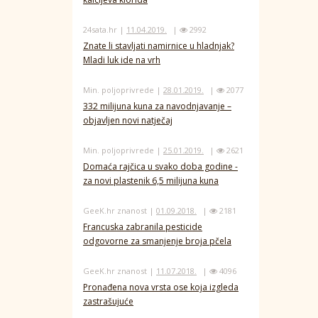
24sata.hr |
11.04.2019.
|
2992
Znate li stavljati namirnice u hladnjak?
Mladi luk ide na vrh
Min. poljoprivrede |
28.01.2019.
|
2077
332 milijuna kuna za navodnjavanje –
objavljen novi natječaj
Min. poljoprivrede |
25.01.2019.
|
2621
Domaća rajčica u svako doba godine -
za novi plastenik 6,5 milijuna kuna
GeeK.hr znanost |
01.09.2018.
|
2181
Francuska zabranila pesticide
odgovorne za smanjenje broja pčela
GeeK.hr znanost |
11.07.2018.
|
4096
Pronađena nova vrsta ose koja izgleda
zastrašujuće