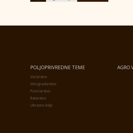
POLJOPRIVREDNE TEME
AGRO V
Voćarstvo
Vinogradarstvo
Povrćarstvo
Ratarstvo
Ukrasno bilje