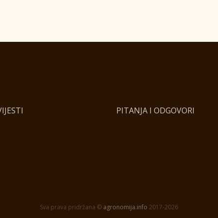
IJESTI
PITANJA I ODGOVORI
Sva prava pridržana ©
agronomija.info
2017-2026