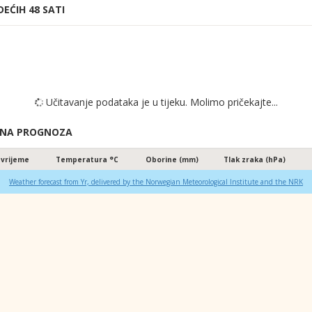
DEĆIH 48 SATI
Učitavanje podataka je u tijeku. Molimo pričekajte...
ANA PROGNOZA
 vrijeme
Temperatura °C
Oborine (mm)
Tlak zraka (hPa)
Weather forecast from Yr, delivered by the Norwegian Meteorological Institute and the NRK