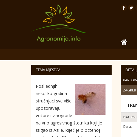
TEMA MJESECA
DETAL
KARLOV
Posljednjih
ZAGREB
nekoliko godina
stručnjaci sve više
TRE
upozoravaju
voćare i vinograde
Datum i
na vrlo agresivnog štetnika koji je
Danas
stigao iz Azije. Riječ je o octenoj