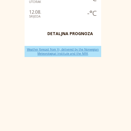
UTORAK
-°C
12.08.
SRIJEDA
DETALJNA PROGNOZA
Weather forecast from Yr, delivered by the Norwegian
Meteorological Institute and the NRK