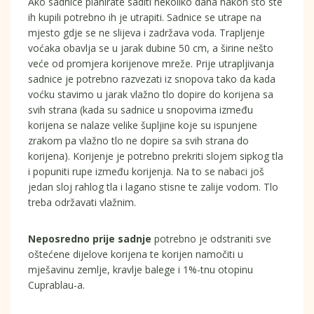
Ako sadnice planirate saditi nekoliko dana nakon što ste
ih kupili potrebno ih je utrapiti. Sadnice se utrape na
mjesto gdje se ne slijeva i zadržava voda. Trapljenje
voćaka obavlja se u jarak dubine 50 cm, a širine nešto
veće od promjera korijenove mreže. Prije utrapljivanja
sadnice je potrebno razvezati iz snopova tako da kada
voćku stavimo u jarak vlažno tlo dopire do korijena sa
svih strana (kada su sadnice u snopovima između
korijena se nalaze velike šupljine koje su ispunjene
zrakom pa vlažno tlo ne dopire sa svih strana do
korijena). Korijenje je potrebno prekriti slojem sipkog tla
i popuniti rupe između korijenja. Na to se nabaci još
jedan sloj rahlog tla i lagano stisne te zalije vodom. Tlo
treba održavati vlažnim.
Neposredno prije sadnje
potrebno je odstraniti sve
oštećene dijelove korijena te korijen namočiti u
mješavinu zemlje, kravlje balege i 1%-tnu otopinu
Cuprablau-a.