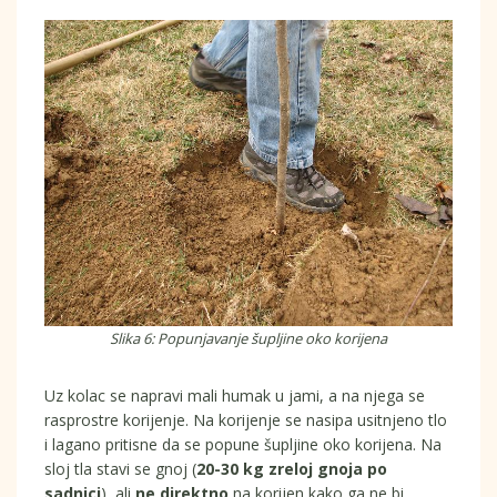
Slika 6: Popunjavanje šupljine oko korijena
Uz kolac se napravi mali humak u jami, a na njega se
rasprostre korijenje. Na korijenje se nasipa usitnjeno tlo
i lagano pritisne da se popune šupljine oko korijena. Na
sloj tla stavi se gnoj (
20-30 kg zreloj gnoja po
sadnici
), ali
ne direktno
na korijen kako ga ne bi