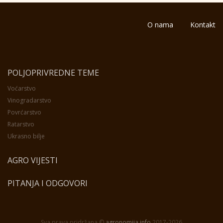
O nama
Kontakt
POLJOPRIVREDNE TEME
Voćarstvo
Vinogradarstvo
Povrćarstvo
Ratarstvo
Ukrasno bilje
AGRO VIJESTI
PITANJA I ODGOVORI
Sva prava pridržana ©
agronomija.info
2017-2026