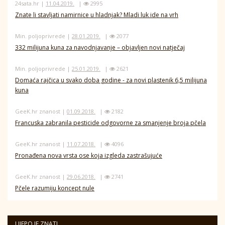
24sata.hr |
11.04.2019.
|
2995
Znate li stavljati namirnice u hladnjak? Mladi luk ide na vrh
Min. poljoprivrede |
28.01.2019.
|
2077
332 milijuna kuna za navodnjavanje – objavljen novi natječaj
Min. poljoprivrede |
25.01.2019.
|
2621
Domaća rajčica u svako doba godine - za novi plastenik 6,5 milijuna
kuna
GeeK.hr znanost |
01.09.2018.
|
2182
Francuska zabranila pesticide odgovorne za smanjenje broja pčela
GeeK.hr znanost |
11.07.2018.
|
4096
Pronađena nova vrsta ose koja izgleda zastrašujuće
GeeK.hr znanost |
29.06.2018.
|
2741
Pčele razumiju koncept nule
LIJEPO JE ZNATI