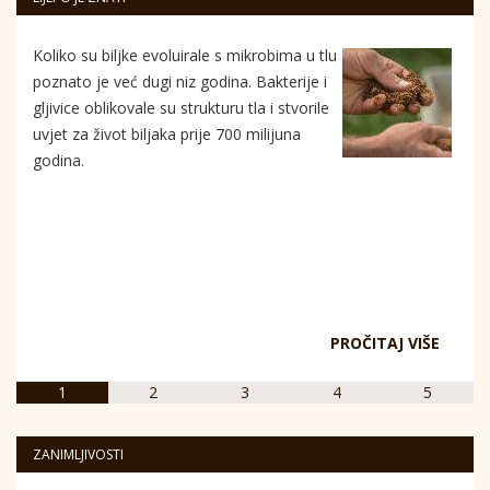
Koliko su biljke evoluirale s mikrobima u tlu
poznato je već dugi niz godina. Bakterije i
gljivice oblikovale su strukturu tla i stvorile
uvjet za život biljaka prije 700 milijuna
godina.
PROČITAJ VIŠE
1
2
3
4
5
ZANIMLJIVOSTI