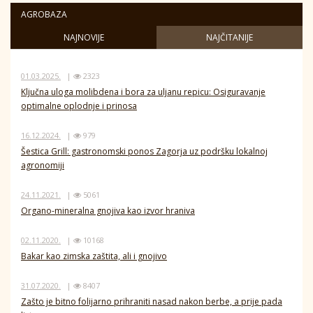
AGROBAZA
NAJNOVIJE
NAJČITANIJE
01.03.2025.
|
2323
Ključna uloga molibdena i bora za uljanu repicu: Osiguravanje
optimalne oplodnje i prinosa
16.12.2024.
|
979
Šestica Grill: gastronomski ponos Zagorja uz podršku lokalnoj
agronomiji
24.11.2021.
|
5061
Organo-mineralna gnojiva kao izvor hraniva
02.11.2020.
|
10168
Bakar kao zimska zaštita, ali i gnojivo
31.07.2020.
|
8407
Zašto je bitno folijarno prihraniti nasad nakon berbe, a prije pada