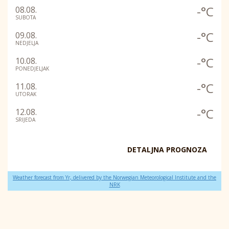
-°C
08.08.
SUBOTA
-°C
09.08.
NEDJELJA
-°C
10.08.
PONEDJELJAK
-°C
11.08.
UTORAK
-°C
12.08.
SRIJEDA
DETALJNA PROGNOZA
Weather forecast from Yr, delivered by the Norwegian Meteorological Institute and the
NRK