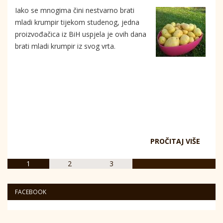
Iako se mnogima čini nestvarno brati
mladi krumpir tijekom studenog, jedna
proizvođačica iz BiH uspjela je ovih dana
brati mladi krumpir iz svog vrta.
PROČITAJ VIŠE
1
2
3
FACEBOOK