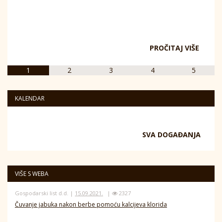
PROČITAJ VIŠE
1
2
3
4
5
KALENDAR
SVA DOGAĐANJA
VIŠE S WEBA
Gospodarski list d.d. |
15.09.2021.
|
2327
Čuvanje jabuka nakon berbe pomoću kalcijeva klorida