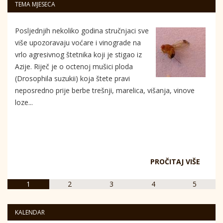
TEMA MJESECA
Posljednjih nekoliko godina stručnjaci sve
više upozoravaju voćare i vinograde na
vrlo agresivnog štetnika koji je stigao iz
Azije. Riječ je o octenoj mušici ploda
(Drosophila suzukii) koja štete pravi
neposredno prije berbe trešnji, marelica, višanja, vinove
loze...
PROČITAJ VIŠE
1
2
3
4
5
KALENDAR