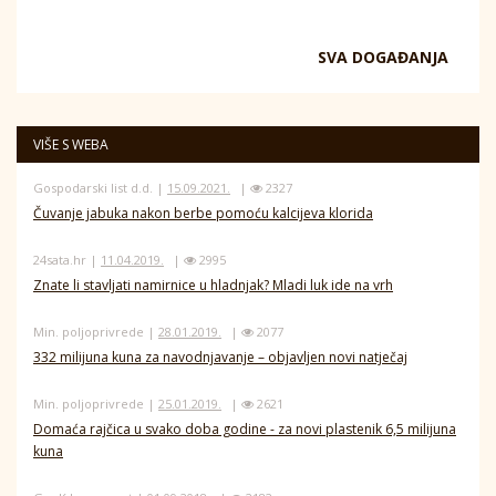
SVA DOGAĐANJA
VIŠE S WEBA
Gospodarski list d.d. |
15.09.2021.
|
2327
Čuvanje jabuka nakon berbe pomoću kalcijeva klorida
24sata.hr |
11.04.2019.
|
2995
Znate li stavljati namirnice u hladnjak? Mladi luk ide na vrh
Min. poljoprivrede |
28.01.2019.
|
2077
332 milijuna kuna za navodnjavanje – objavljen novi natječaj
Min. poljoprivrede |
25.01.2019.
|
2621
Domaća rajčica u svako doba godine - za novi plastenik 6,5 milijuna
kuna