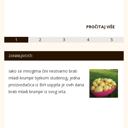
PROČITAJ VIŠE
1
2
3
4
5
ZANIMLJIVOSTI
Iako se mnogima čini nestvarno brati
mladi krumpir tijekom studenog, jedna
proizvođačica iz BiH uspjela je ovih dana
brati mladi krumpir iz svog vrta.