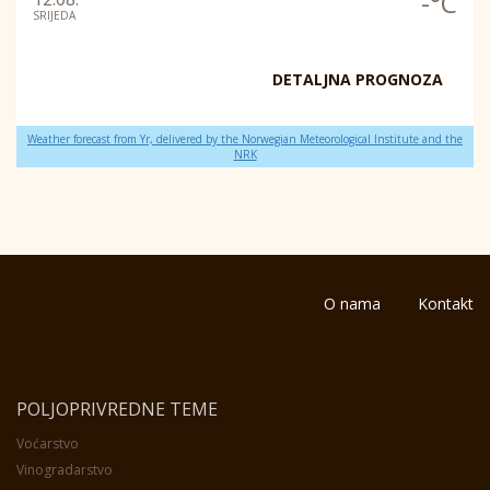
-°C
SRIJEDA
DETALJNA PROGNOZA
Weather forecast from Yr, delivered by the Norwegian Meteorological Institute and the
NRK
O nama
Kontakt
POLJOPRIVREDNE TEME
Voćarstvo
Vinogradarstvo