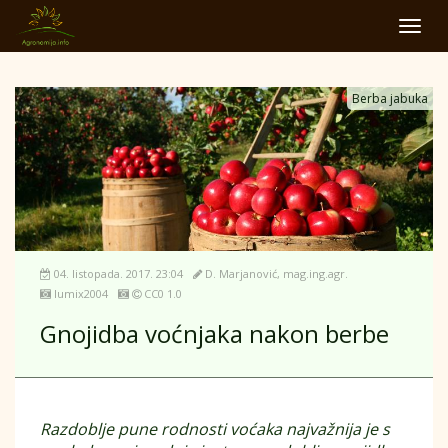
Toggl
navig
Berba jabuka
04. listopada. 2017. 23:04
D. Marjanović, mag.ing.agr.
lumix2004
CC0 1.0
Gnojidba voćnjaka nakon berbe
Razdoblje pune rodnosti voćaka najvažnija je s