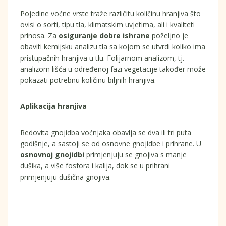
Pojedine voćne vrste traže različitu količinu hranjiva što
ovisi o sorti, tipu tla, klimatskim uvjetima, ali i kvaliteti
prinosa. Za
osiguranje dobre ishrane
poželjno je
obaviti kemijsku analizu tla sa kojom se utvrdi koliko ima
pristupačnih hranjiva u tlu. Folijarnom analizom, tj.
analizom lišća u određenoj fazi vegetacije također može
pokazati potrebnu količinu biljnih hranjiva.
Aplikacija hranjiva
Redovita gnojidba voćnjaka obavlja se dva ili tri puta
godišnje, a sastoji se od osnovne gnojidbe i prihrane. U
osnovnoj gnojidbi
primjenjuju se gnojiva s manje
dušika, a više fosfora i kalija, dok se u prihrani
primjenjuju dušična gnojiva.