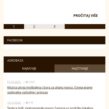
PROČITAJ VIŠE
1
2
3
FACEBOOK
AGROBAZA
NAJNOVIJE
NAJČITANIJE
01.03.2025.
|
2323
Ključna uloga molibdena i bora za uljanu repicu: Osiguravanje
optimalne oplodnje i prinosa
16.12.2024.
|
979
Šestica Grill: gastronomski ponos Zagorja uz podršku lokalnoj