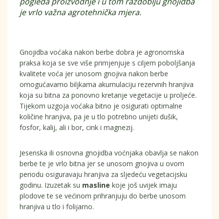
pogleda proizvodnje i u tom razdoblju gnojidba
je vrlo važna agrotehnička mjera.
Gnojidba voćaka nakon berbe dobra je agronomska
praksa koja se sve više primjenjuje s ciljem poboljšanja
kvalitete voća jer unosom gnojiva nakon berbe
omogućavamo biljkama akumulaciju rezervnih hranjiva
koja su bitna za ponovno kretanje vegetacije u proljeće.
Tijekom uzgoja voćaka bitno je osigurati optimalne
količine hranjiva, pa je u tlo potrebno unijeti dušik,
fosfor, kalij, ali i bor, cink i magnezij.
Jesenska ili osnovna gnojidba voćnjaka obavlja se nakon
berbe te je vrlo bitna jer se unosom gnojiva u ovom
periodu osiguravaju hranjiva za sljedeću vegetacijsku
godinu. Izuzetak su
masline
koje još uvijek imaju
plodove te se većinom prihranjuju do berbe unosom
hranjiva u tlo i folijarno.