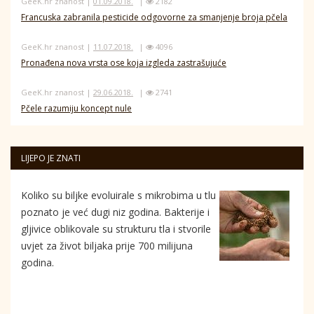
GeeK.hr znanost |
01.09.2018.
|
2182
Francuska zabranila pesticide odgovorne za smanjenje broja pčela
GeeK.hr znanost |
11.07.2018.
|
4096
Pronađena nova vrsta ose koja izgleda zastrašujuće
GeeK.hr znanost |
29.06.2018.
|
2741
Pčele razumiju koncept nule
LIJEPO JE ZNATI
Koliko su biljke evoluirale s mikrobima u tlu
poznato je već dugi niz godina. Bakterije i
gljivice oblikovale su strukturu tla i stvorile
uvjet za život biljaka prije 700 milijuna
godina.