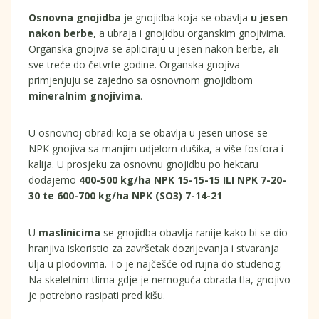
Osnovna gnojidba
je gnojidba koja se obavlja
u jesen
nakon berbe
, a ubraja i gnojidbu organskim gnojivima.
Organska gnojiva se apliciraju u jesen nakon berbe, ali
sve treće do četvrte godine. Organska gnojiva
primjenjuju se zajedno sa osnovnom gnojidbom
mineralnim gnojivima
.
U osnovnoj obradi koja se obavlja u jesen unose se
NPK gnojiva sa manjim udjelom dušika, a više fosfora i
kalija. U prosjeku za osnovnu gnojidbu po hektaru
dodajemo
400-500 kg/ha NPK 15-15-15 ILI NPK 7-20-
30 te 600-700 kg/ha NPK (SO3) 7-14-21
U
maslinicima
se gnojidba obavlja ranije kako bi se dio
hranjiva iskoristio za završetak dozrijevanja i stvaranja
ulja u plodovima. To je najčešće od rujna do studenog.
Na skeletnim tlima gdje je nemoguća obrada tla, gnojivo
je potrebno rasipati pred kišu.