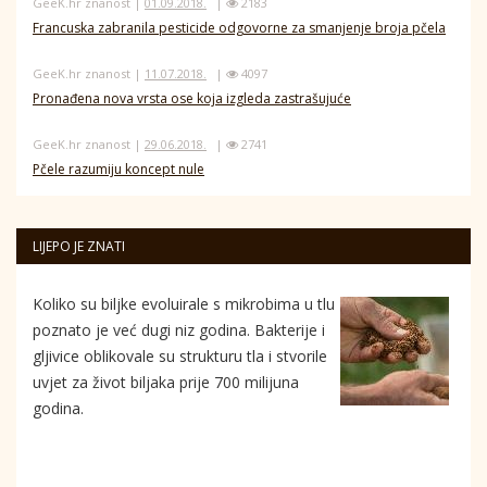
GeeK.hr znanost |
01.09.2018.
|
2183
Francuska zabranila pesticide odgovorne za smanjenje broja pčela
GeeK.hr znanost |
11.07.2018.
|
4097
Pronađena nova vrsta ose koja izgleda zastrašujuće
GeeK.hr znanost |
29.06.2018.
|
2741
Pčele razumiju koncept nule
LIJEPO JE ZNATI
Koliko su biljke evoluirale s mikrobima u tlu
poznato je već dugi niz godina. Bakterije i
gljivice oblikovale su strukturu tla i stvorile
uvjet za život biljaka prije 700 milijuna
godina.