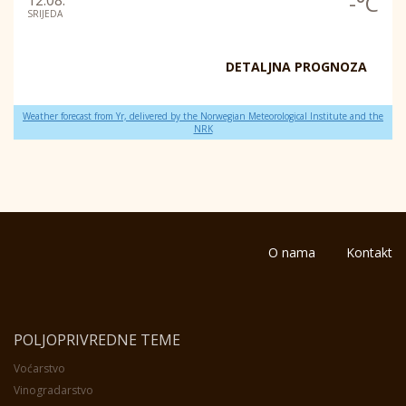
-°C
12.08.
SRIJEDA
DETALJNA PROGNOZA
Weather forecast from Yr, delivered by the Norwegian Meteorological Institute and the
NRK
O nama
Kontakt
POLJOPRIVREDNE TEME
Voćarstvo
Vinogradarstvo