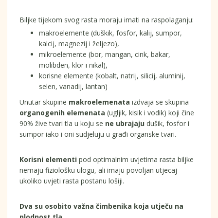
Biljke tijekom svog rasta moraju imati na raspolaganju:
makroelemente (duškik, fosfor, kalij, sumpor,
kalcij, magnezij i željezo),
mikroelemente (bor, mangan, cink, bakar,
molibden, klor i nikal),
korisne elemente (kobalt, natrij, silicij, aluminij,
selen, vanadij, lantan)
Unutar skupine
makroelemenata
izdvaja se skupina
organogenih elemenata
(ugljik, kisik i vodik) koji čine
90% žive tvari tla u koju se
ne ubrajaju
dušik, fosfor i
sumpor iako i oni sudjeluju u građi organske tvari.
Korisni elementi
pod optimalnim uvjetima rasta biljke
nemaju fiziološku ulogu, ali imaju povoljan utjecaj
ukoliko uvjeti rasta postanu lošiji.
Dva su osobito važna čimbenika koja utječu na
plodnost tla