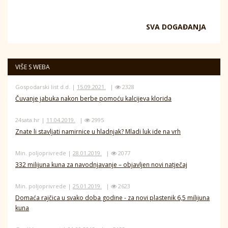
SVA DOGAĐANJA
VIŠE S WEBA
Gospodarski list d.d. |
15.09.2021.
|
2328
Čuvanje jabuka nakon berbe pomoću kalcijeva klorida
24sata.hr |
11.04.2019.
|
2995
Znate li stavljati namirnice u hladnjak? Mladi luk ide na vrh
Min. poljoprivrede |
28.01.2019.
|
2077
332 milijuna kuna za navodnjavanje – objavljen novi natječaj
Min. poljoprivrede |
25.01.2019.
|
2623
Domaća rajčica u svako doba godine - za novi plastenik 6,5 milijuna
kuna