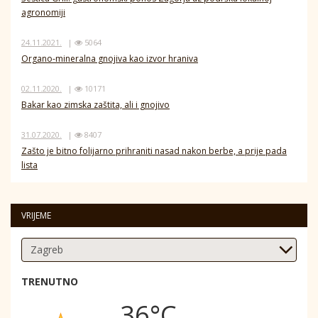
agronomiji
24.11.2021.
|
5064
Organo-mineralna gnojiva kao izvor hraniva
02.11.2020.
|
10171
Bakar kao zimska zaštita, ali i gnojivo
31.07.2020.
|
8407
Zašto je bitno folijarno prihraniti nasad nakon berbe, a prije pada
lista
VRIJEME
TRENUTNO
36°C