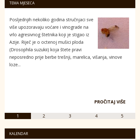
TEMA MJESECA
Posljednjih nekoliko godina stručnjaci sve
više upozoravaju voćare i vinograde na
vrlo agresivnog štetnika koji je stigao iz
Azije. Riječ je o octenoj mušici ploda
(Drosophila suzukii) koja štete pravi
neposredno prije berbe trešnji, marelica, višanja, vinove
loze...
PROČITAJ VIŠE
1
2
3
4
5
KALENDAR