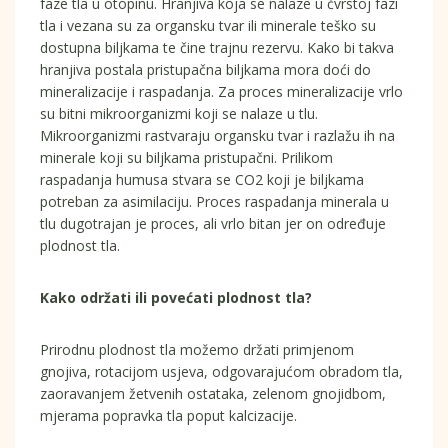
faze tla u otopinu. Hranjiva koja se nalaze u čvrstoj fazi
tla i vezana su za organsku tvar ili minerale teško su
dostupna biljkama te čine trajnu rezervu. Kako bi takva
hranjiva postala pristupačna biljkama mora doći do
mineralizacije i raspadanja. Za proces mineralizacije vrlo
su bitni mikroorganizmi koji se nalaze u tlu.
Mikroorganizmi rastvaraju organsku tvar i razlažu ih na
minerale koji su biljkama pristupačni. Prilikom
raspadanja humusa stvara se CO2 koji je biljkama
potreban za asimilaciju. Proces raspadanja minerala u
tlu dugotrajan je proces, ali vrlo bitan jer on određuje
plodnost tla.
Kako održati ili povećati plodnost tla?
Prirodnu plodnost tla možemo držati primjenom
gnojiva, rotacijom usjeva, odgovarajućom obradom tla,
zaoravanjem žetvenih ostataka, zelenom gnojidbom,
mjerama popravka tla poput kalcizacije.