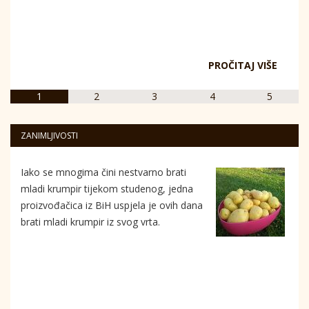
PROČITAJ VIŠE
1
2
3
4
5
ZANIMLJIVOSTI
Iako se mnogima čini nestvarno brati
mladi krumpir tijekom studenog, jedna
proizvođačica iz BiH uspjela je ovih dana
brati mladi krumpir iz svog vrta.