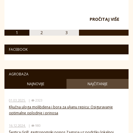
PROČITAJ VIŠE
1
2
3
FACEBOOK
AGROBAZA
NAJNOVIJE
NAJČITANIJE
01.03.2025.
|
2323
Ključna uloga molibdena i bora za uljanu repicu: Osiguravanje
optimalne oplodnje i prinosa
16.12.2024.
|
980
Šestica Grill: gastronomski ponos Zagorja uz podršku lokalnoj