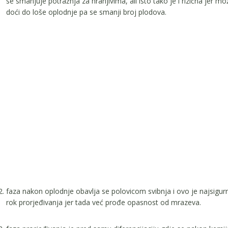
se smanjuje potražnja za hranjivima, ali isto tako je i rizična jer mo
doći do loše oplodnje pa se smanji broj plodova.
faza nakon oplodnje obavlja se polovicom svibnja i ovo je najsigurni
rok prorjeđivanja jer tada već prođe opasnost od mrazeva.