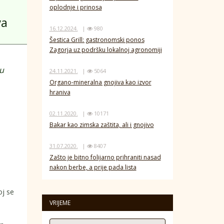
oplodnje i prinosa
va
16.12.2024.
|
980
Šestica Grill: gastronomski ponos
Zagorja uz podršku lokalnoj agronomiji
u
24.11.2021.
|
5064
Organo-mineralna gnojiva kao izvor
hraniva
02.11.2020.
|
10171
Bakar kao zimska zaštita, ali i gnojivo
31.07.2020.
|
8407
Zašto je bitno folijarno prihraniti nasad
nakon berbe, a prije pada lista
oj se
VRIJEME