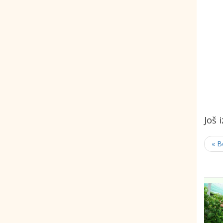
Još 
« B