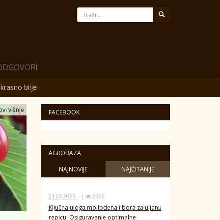
 ODGOVORI
krasno bilje
vi višnje
FACEBOOK
AGROBAZA
NAJNOVIJE
NAJČITANIJE
01.03.2025.
|
2323
Ključna uloga molibdena i bora za uljanu
repicu: Osiguravanje optimalne