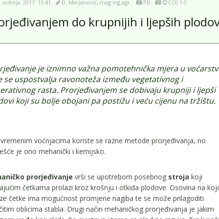
. svibnja. 2017. 13:41
D. Marjanović, mag.ing.agr.
PD
CC0 1.0
orjeđivanjem do krupnijih i ljepših plodo
rjeđivanje je iznimno važna pomotehnička mjera u voćarstv
e se uspostvalja ravonoteža između vegetativnog i
erativnog rasta. Prorjeđivanjem se dobivaju krupniji i ljepši
ovi koji su bolje obojani pa postižu i veću cijenu na tržištu.
vremenim voćnjacima koriste se razne metode prorjeđivanja, no
ešće je ono mehanički i kemijsko.
aničko prorjeđivanje
vrši se upotrebom posebnog
stroja
koji
rajućim četkama prolazi kroz krošnju i otkida plodove. Osovina na koj
ze četke ima mogućnost promjene nagiba te se može prilagoditi
ičitim oblicima stabla. Drugi način mehaničkog prorjeđivanja je jakim