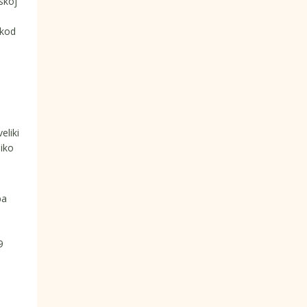
skoj
 kod
eliki
liko
ba
9