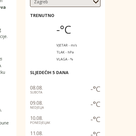
in
ova
TRENUTNO
-°C
g
ije.
VJETAR - m/s
TLAK - hPa
zi
VLAGA - %
.
tku
SLJEDEĆIH 5 DANA
-°C
08.08.
SUBOTA
-°C
09.08.
NEDJELJA
,
-°C
10.08.
 pune
PONEDJELJAK
-°C
11.08.