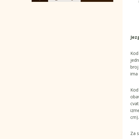
Jezg
Ko
jedn
broj
ima 
Ko
obav
cvat
izme
cm).
Za s