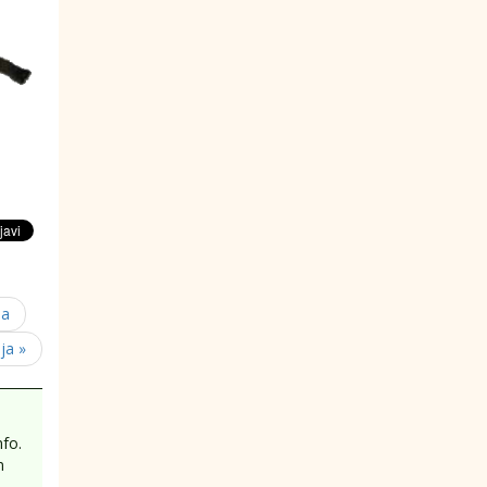
ma
ja »
fo.
m