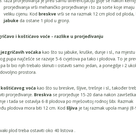
faza prorjeđivanja je pred samu diferencijaciju gdje se nakon kemij
prorjeđivanja vrši mehaničko prorjeđivanje i to za sorte koje imaju
veliku cijenu. Kod
breskve
vrši se na razmak 12 cm plod od ploda,
jabuke
da ostane 1 plod u gronji.
ričavo i koštićavo voće - razlike u prorjeđivanju
d
jezgričavih voćaka
kao što su jabuke, kruške, dunje i sl., na mjestu
og pupa najčešće se razvije 5-6 cvjetova pa tako i plodova. To je prev
 pa bi bio njih trebalo skinuti i ostaviti samo jedan, a ponegdje i 2 uko
dovoljno prostora.
d
koštićavog voća
kao što su breskve, šljive, trešnje i sl., također tre
iti prorjeđivanje.
Breskva
se prorjeđuje 15-20 dana nakon završetka
nje i tada se ostavlja 6-8 plodova po mješovitoj rodnoj šibi. Razmak
đu plodova mora biti 12 cm. Kod
šljiva
je taj razmak upola manji (8-
vaki plod treba ostaviti oko 40 listova .