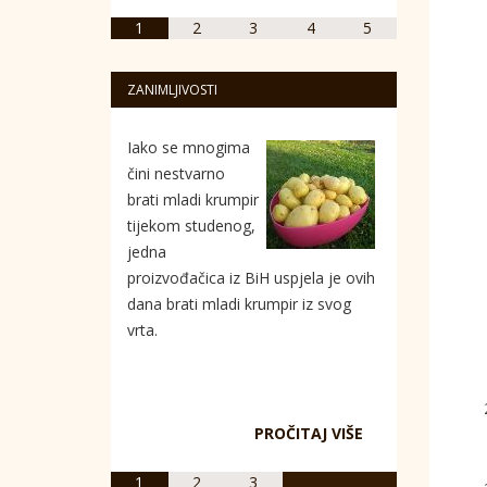
1
2
3
4
5
ZANIMLJIVOSTI
Iako se mnogima
čini nestvarno
brati mladi krumpir
tijekom studenog,
jedna
proizvođačica iz BiH uspjela je ovih
dana brati mladi krumpir iz svog
vrta.
PROČITAJ VIŠE
1
2
3