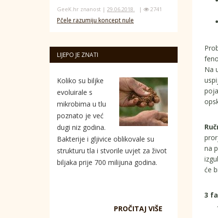
GeeK.hr znanost |
29.06.2018.
|
2741
Pčele razumiju koncept nule
Prob
LIJEPO JE ZNATI
feno
Na u
uspi
Koliko su biljke
poja
evoluirale s
opsk
mikrobima u tlu
poznato je već
Ruč
dugi niz godina.
pror
Bakterije i gljivice oblikovale su
na p
strukturu tla i stvorile uvjet za život
izgu
biljaka prije 700 milijuna godina.
će bi
3 f
PROČITAJ VIŠE