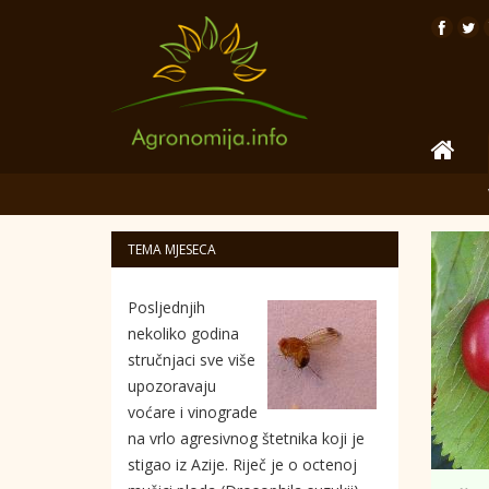
TEMA MJESECA
Posljednjih
nekoliko godina
stručnjaci sve više
upozoravaju
voćare i vinograde
na vrlo agresivnog štetnika koji je
stigao iz Azije. Riječ je o octenoj