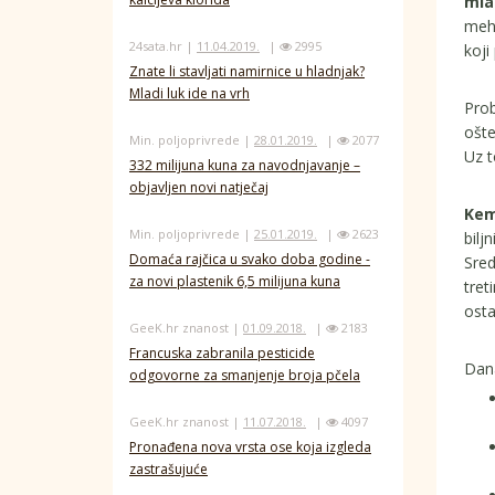
mla
meha
24sata.hr |
11.04.2019.
|
2995
koji
Znate li stavljati namirnice u hladnjak?
Mladi luk ide na vrh
Prob
ošte
Min. poljoprivrede |
28.01.2019.
|
2077
Uz t
332 milijuna kuna za navodnjavanje –
objavljen novi natječaj
Kem
Min. poljoprivrede |
25.01.2019.
|
2623
bilj
Domaća rajčica u svako doba godine -
Sred
za novi plastenik 6,5 milijuna kuna
tret
osta
GeeK.hr znanost |
01.09.2018.
|
2183
Francuska zabranila pesticide
Dana
odgovorne za smanjenje broja pčela
GeeK.hr znanost |
11.07.2018.
|
4097
Pronađena nova vrsta ose koja izgleda
zastrašujuće