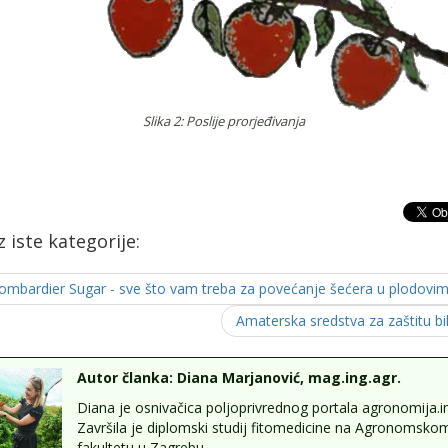
Slika 2: Poslije prorjeđivanja
iz iste kategorije:
ombardier Sugar - sve što vam treba za povećanje šećera u plodovi
Amaterska sredstva za zaštitu bil
Autor članka: Diana Marjanović, mag.ing.agr.
Diana je osnivačica poljoprivrednog portala agronomija.in
Završila je diplomski studij fitomedicine na Agronomsko
fakultetu u Zagrebu.