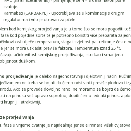
NAD (naftil acetat-amid) - primjenjuje se 4 – 8 dana nakon pune
cvatnje.
Karmabati (CARBARYL) - upotrebljava se u kombinaciji s drugim
regulatorima i vrlo je otrovan za pčele
lem kod kemijskog prorjeđivanja je u tome što se mora pogoditi to
faza kod pojedine sorte te je potrebno koristiti više preparata zajedn
činkovitost utječe temperatura, vlaga i svjetlost pa tretiranje često n
je jer se mora uskladiti previše faktora. Temperature iznad 25 °C
čavaju učinkovitost kemijskog prorjeđivanja, isto kao i smanjena
rbljenost dušikom.
no prorjeđivanje
je daleko najjednostavniji i djelotvrniji način. Ručni
jeđivanjem ne treba se bojati da ćemo odstraniti previše plodova i izg
rirodu. Ako se provede dovoljno rano, ne moramo se bojati da ćemo
biti na prinosu već upravo suprotno, dobiti ćemo jednaki prinos, a plo
ti krupniji i atraktivniji.
aze prorjeđivanja
faza u vrijeme cvatnje je najidealnija jer se eliminara višak cvjetova