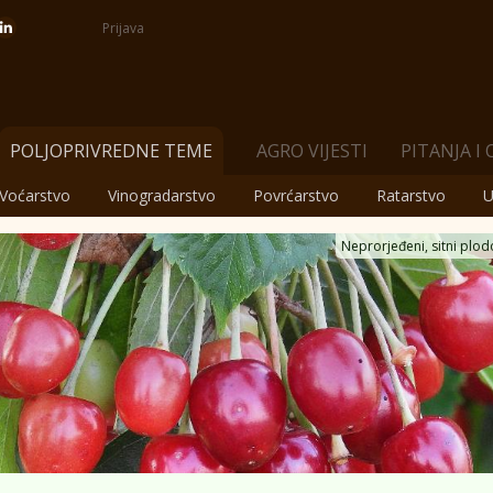
Prijava
POLJOPRIVREDNE TEME
AGRO VIJESTI
PITANJA I
Voćarstvo
Vinogradarstvo
Povrćarstvo
Ratarstvo
U
Neprorjeđeni, sitni plodo