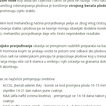
zom vode
koji skida dio cvjetova i tamo se plod ne razvija. Treći nač
ničkog odstranjivanja plodova je korištenje
strojnog berača plod
 protresaju cijelo stablo.
lem kod mehaničkog načina prorjeđivanja javlja se zbog vrlog često
ćivanja stabla i plodova pa se kasnije moraju obavljati dodatne korekc
o, mehaničko prorjeđivanje daje vrlo često nepredvidive rezultate.
ijsko prorjeđivanje
obavlja se primjenom različitih preparata na ba
nih hormona kojim se prskaju voćke te potom one odbace dio plodova
stvo radi na selekcijskom principu te prepoznaje plodove koji u trenu
iranja imaju više od 8 stanica u embriju i njih ostavlja na granama dok
li abortiraju.
s se najčešće primjenjuju sredstva:
ACCEL (benzil-adenin BA) - koristi se kod promjera ploda 10-15 mm
otprilike 14-21 dan nakon pune cvatnje.
NAA (alfa-naftil octena kiselina) - primjenjuje se 14-18 dana nakon
cvatnje.