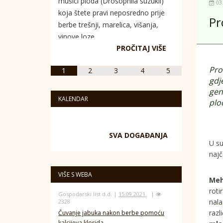
mušici ploda (Drosophila suzukii)
03
koja štete pravi neposredno prije
Pr
berbe trešnji, marelica, višanja,
vinove loze...
PROČITAJ VIŠE
Pro
1
2
3
4
5
gdj
gen
KALENDAR
plod
SVA DOGAĐANJA
U su
najč
VIŠE S WEBA
Meh
roti
Gospodarski list d.d. |
15.09.2021.
|
nala
2328
razl
Čuvanje jabuka nakon berbe pomoću
kalcijeva klorida