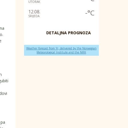
UTORAK
-°C
12.08.
SRIJEDA
čna
DETALJNA PROGNOZA
o.
e
Weather forecast from Yr, delivered by the Norwegian
Meteorological Institute and the NRK
m
ubiti
dovi
 pa