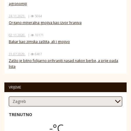
agronomiji
24.11.2021.
|
5064
Organo-mineralna gnojiva kao izvor hraniva
02.11.2020.
|
10171
Bakar kao zimska zaštita, ali i gnojivo
31.07.2020.
|
8407
Zašto je bitno folijarno prihraniti nasad nakon berbe, a prije pada
lista
VRIJEME
TRENUTNO
-°C