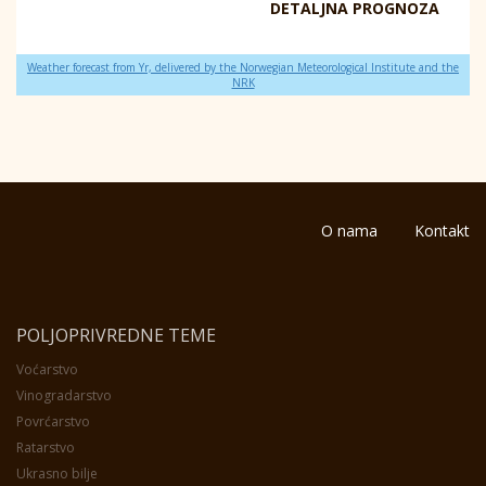
DETALJNA PROGNOZA
Weather forecast from Yr, delivered by the Norwegian Meteorological Institute and the
NRK
O nama
Kontakt
POLJOPRIVREDNE TEME
Voćarstvo
Vinogradarstvo
Povrćarstvo
Ratarstvo
Ukrasno bilje