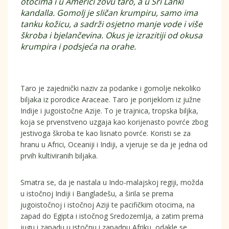
otocima i u Americi zovu taro, a u Sri Lanki
kandalla. Gomolj je sličan krumpiru, samo ima
tanku kožicu, a sadrži osjetno manje vode i više
škroba i bjelančevina. Okus je izrazitiji od okusa
krumpira i podsjeća na orahe.
Taro je zajednički naziv za podanke i gomolje nekoliko
biljaka iz porodice Araceae. Taro je porijeklom iz južne
Indije i jugoistočne Azije. To je trajnica, tropska biljka,
koja se prvenstveno uzgaja kao korijenasto povrće zbog
jestivoga škroba te kao lisnato povrće. Koristi se za
hranu u Africi, Oceaniji i Indiji, a vjeruje se da je jedna od
prvih kultiviranih biljaka.
Smatra se, da je nastala u Indo-malajskoj regiji, možda
u istočnoj Indiji i Bangladešu, a širila se prema
jugoistočnoj i istočnoj Aziji te pacifičkim otocima, na
zapad do Egipta i istočnog Sredozemlja, a zatim prema
jugu i zapadu u istočnu i zapadnu Afriku, odakle se