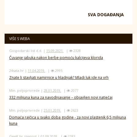
SVA DOGAĐANJA
VIŠE S WEBA
Gospodarski list d.d. |
15.09.2021.
|
2328
Čuvanje jabuka nakon berbe pomoću kalcijeva klorida
24sata.hr |
11.04.2019.
|
2995
Znate li stavljati namirnice u hladnjak? Mladi luk ide na vrh
Min. poljoprivrede |
28.01.2019.
|
2077
332 milijuna kuna za navodnjavanje – objavljen novi natječaj
Min. poljoprivrede |
25.01.2019.
|
2623
Domaća rajčica u svako doba godine - za novi plastenik 6,5 milijuna
kuna
GeeK.hr znanost |
01.09.2018.
|
2183