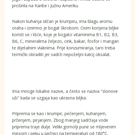
proširila na Karibe i Južnu Ameriku.
Nakon kuhanja sličan je krumpiru, ima blagu aromu
oraha i iznimno je bogat škrobom. Osim korijena biljke
koristi se i lišće, koje je bogato vitaminima B1, B2, B3,
B6, C, mineralima željezo, cink, bakar, fosfor i mangan
te dijetalnim vlaknima. Prije konzumiranja, taro treba
termički obraditi jer sadrži nepoželjni kalcij oksalat.
Ima mnoge lokalne nazive, a često se naziva "slonove
uši" kada se uzgaja kao ukrasna biljka.
Priprema se kao i krumpir, pečenjem, kuhanjem,
prženjem, pirjanjem. Zbog manjeg sadržaja vode
priprema traje dulje. Veliki gomolji pune se mljevenim
mesom i peku u pečnici na temperaturi od 180°C.