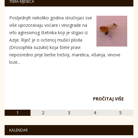
TEMA MJESECA
Posljednjih nekoliko godina stručnjaci sve
više upozoravaju voćare i vinograde na
vrlo agresivnog štetnika koji je stigao iz
Azije. Riječ je o octenoj mušici ploda
(Drosophila suzukii) koja štete pravi
neposredno prije berbe trešnji, marelica, višanja, vinove
loze...
PROČITAJ VIŠE
1
2
3
4
5
KALENDAR