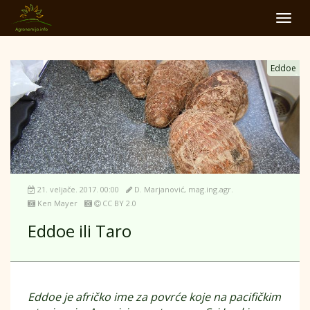
Toggl
navig
Eddoe
21. veljače. 2017. 00:00
D. Marjanović, mag.ing.agr.
Ken Mayer
CC BY 2.0
Eddoe ili Taro
Eddoe je afričko ime za povrće koje na pacifičkim