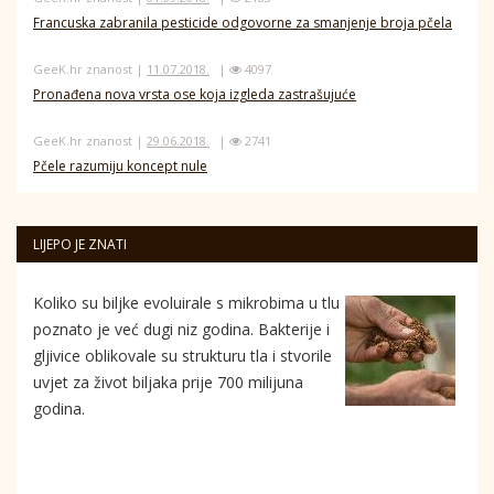
Francuska zabranila pesticide odgovorne za smanjenje broja pčela
GeeK.hr znanost |
11.07.2018.
|
4097
Pronađena nova vrsta ose koja izgleda zastrašujuće
GeeK.hr znanost |
29.06.2018.
|
2741
Pčele razumiju koncept nule
LIJEPO JE ZNATI
Koliko su biljke evoluirale s mikrobima u tlu
poznato je već dugi niz godina. Bakterije i
gljivice oblikovale su strukturu tla i stvorile
uvjet za život biljaka prije 700 milijuna
godina.