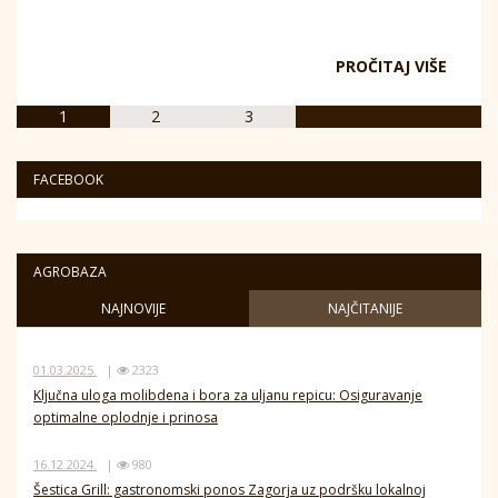
PROČITAJ VIŠE
1
2
3
FACEBOOK
AGROBAZA
NAJNOVIJE
NAJČITANIJE
01.03.2025.
|
2323
Ključna uloga molibdena i bora za uljanu repicu: Osiguravanje
optimalne oplodnje i prinosa
16.12.2024.
|
980
Šestica Grill: gastronomski ponos Zagorja uz podršku lokalnoj