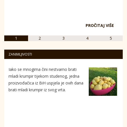
PROČITAJ VIŠE
1
2
3
4
5
ZANIMLJIVOSTI
Iako se mnogima čini nestvarno brati
mladi krumpir tijekom studenog, jedna
proizvođačica iz BiH uspjela je ovih dana
brati mladi krumpir iz svog vrta.