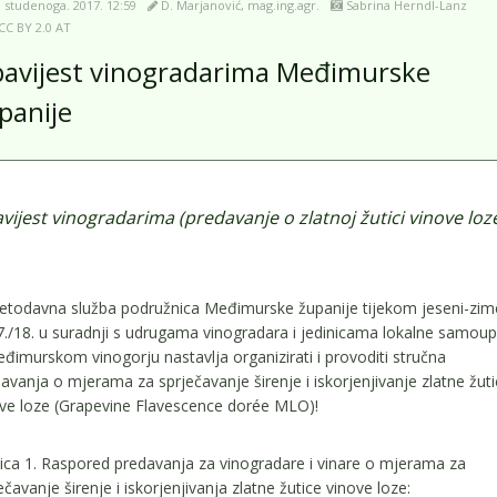
. studenoga. 2017. 12:59
D. Marjanović, mag.ing.agr.
Sabrina Herndl-Lanz
CC BY 2.0 AT
avijest vinogradarima Međimurske
panije
vijest vinogradarima (predavanje o zlatnoj žutici vinove loze
etodavna služba podružnica Međimurske županije tijekom jeseni-zim
./18. u suradnji s udrugama vinogradara i jedinicama lokalne samou
đimurskom vinogorju nastavlja organizirati i provoditi stručna
avanja o mjerama za sprječavanje širenje i iskorjenjivanje zlatne žuti
ve loze (Grapevine Flavescence dorée MLO)!
ica 1. Raspored predavanja za vinogradare i vinare o mjerama za
ečavanje širenje i iskorjenjivanja zlatne žutice vinove loze: