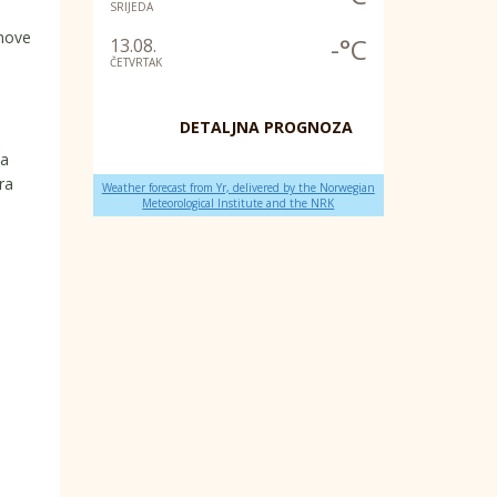
SRIJEDA
inove
-°C
13.08.
ČETVRTAK
DETALJNA PROGNOZA
na
ra
Weather forecast from Yr, delivered by the Norwegian
Meteorological Institute and the NRK