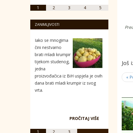
1
2
3
4
5
ZANIMLJIVOSTI
Preu
Iako se mnogima
čini nestvarno
brati mladi krumpir
tijekom studenog,
Još 
jedna
proizvođačica iz BiH uspjela je ovih
« P
dana brati mladi krumpir iz svog
vrta.
PROČITAJ VIŠE
1
2
3