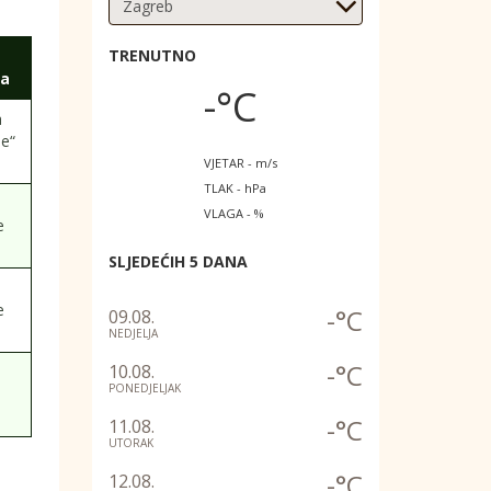
TRENUTNO
na
-°C
a
ae“
VJETAR - m/s
TLAK - hPa
VLAGA - %
e
SLJEDEĆIH 5 DANA
e
-°C
09.08.
NEDJELJA
-°C
10.08.
PONEDJELJAK
-°C
11.08.
UTORAK
-°C
12.08.