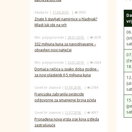
24sata.hr |
11.04.2019.
|
2995
Da
Znate li stavljati namirnice u hladnjak?
vr
Mladi luk ide na vrh
06.
(sr
Min. poljoprivrede |
28.01.2019.
|
2079
sat
332 milijuna kuna za navodnjavanje –
objavljen novi natječaj
07.
(če
Min. poljoprivrede |
25.01.2019.
|
2624
18
Domaća rajčica u svako doba godine -
za novi plastenik 6,5 milijuna kuna
12.
(ut
GeeK.hr znanost |
01.09.2018.
|
2184
sat
Francuska zabranila pesticide
15.
odgovorne za smanjenje broja pčela
(pe
sat
GeeK.hr znanost |
11.07.2018.
|
4097
Pronađena nova vrsta ose koja izgleda
zastrašujuće