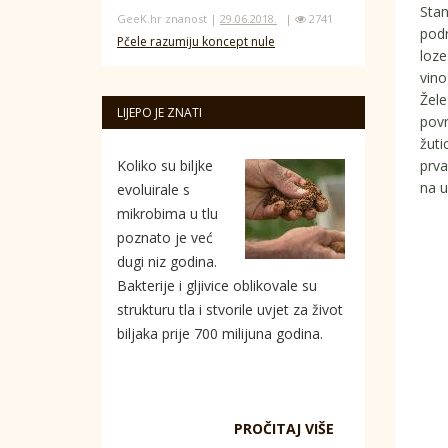
Stan
GeeK.hr znanost |
29.06.2018.
|
2741
podr
Pčele razumiju koncept nule
loze
vino
Žele
LIJEPO JE ZNATI
povr
žuti
prva
Koliko su biljke
na u
evoluirale s
mikrobima u tlu
poznato je već
dugi niz godina.
Bakterije i gljivice oblikovale su
strukturu tla i stvorile uvjet za život
biljaka prije 700 milijuna godina.
PROČITAJ VIŠE