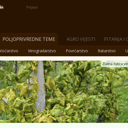
Prijava
POLJOPRIVREDNE TEME
AGRO VIJESTI
PITANJA I
Voćarstvo
Vinogradarstvo
Povrćarstvo
Ratarstvo
U
Zlatna žutica vi