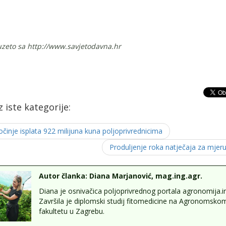
zeto sa http://www.savjetodavna.hr
iz iste kategorije:
očinje isplata 922 milijuna kuna poljoprivrednicima
Produljenje roka natječaja za mjeru
Autor članka: Diana Marjanović, mag.ing.agr.
Diana je osnivačica poljoprivrednog portala agronomija.in
Završila je diplomski studij fitomedicine na Agronomsko
fakultetu u Zagrebu.