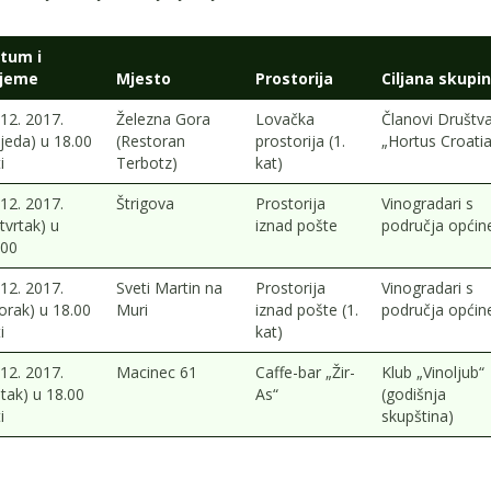
tum i
ijeme
Mjesto
Prostorija
Ciljana skupi
12. 2017.
Železna Gora
Lovačka
Članovi Društv
ijeda) u 18.00
(Restoran
prostorija (1.
„Hortus Croati
i
Terbotz)
kat)
12. 2017.
Štrigova
Prostorija
Vinogradari s
tvrtak) u
iznad pošte
područja općin
.00
12. 2017.
Sveti Martin na
Prostorija
Vinogradari s
orak) u 18.00
Muri
iznad pošte (1.
područja općin
i
kat)
12. 2017.
Macinec 61
Caffe-bar „Žir-
Klub „Vinoljub“
tak) u 18.00
As“
(godišnja
i
skupština)