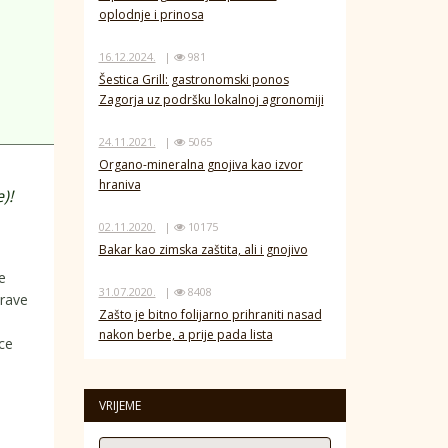
oplodnje i prinosa
16.12.2024.
|
981
Šestica Grill: gastronomski ponos
Zagorja uz podršku lokalnoj agronomiji
24.11.2021.
|
5065
Organo-mineralna gnojiva kao izvor
hraniva
)!
02.11.2020.
|
10175
Bakar kao zimska zaštita, ali i gnojivo
e
31.07.2020.
|
8408
prave
Zašto je bitno folijarno prihraniti nasad
nakon berbe, a prije pada lista
ce
VRIJEME