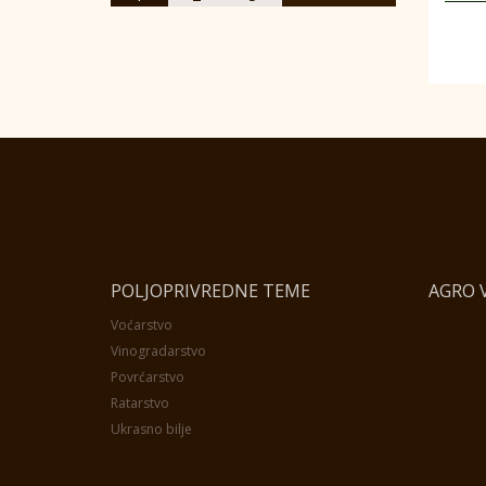
POLJOPRIVREDNE TEME
AGRO V
Voćarstvo
Vinogradarstvo
Povrćarstvo
Ratarstvo
Ukrasno bilje