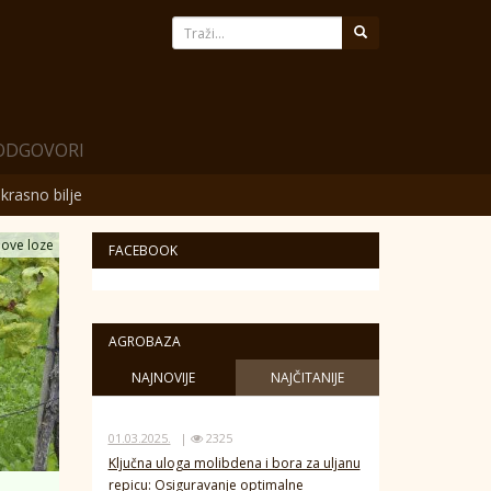
 ODGOVORI
krasno bilje
nove loze
FACEBOOK
AGROBAZA
NAJNOVIJE
NAJČITANIJE
01.03.2025.
|
2325
Ključna uloga molibdena i bora za uljanu
repicu: Osiguravanje optimalne