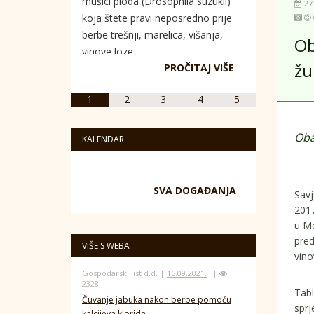
mušici ploda (Drosophila suzukii)
27
koja štete pravi neposredno prije
berbe trešnji, marelica, višanja,
Ob
vinove loze...
žu
PROČITAJ VIŠE
1
2
3
4
5
Oba
KALENDAR
SVA DOGAĐANJA
Savj
2017
u Me
pred
VIŠE S WEBA
vino
Gospodarski list d.d. |
15.09.2021.
|
2328
Tabl
Čuvanje jabuka nakon berbe pomoću
sprj
kalcijeva klorida