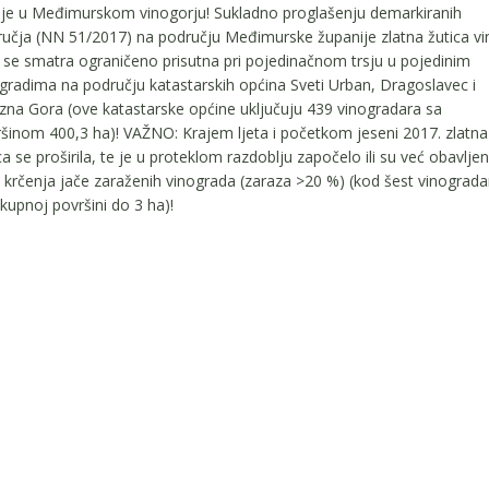
je u Međimurskom vinogorju! Sukladno proglašenju demarkiranih
učja (NN 51/2017) na području Međimurske županije zlatna žutica v
 se smatra ograničeno prisutna pri pojedinačnom trsju u pojedinim
gradima na području katastarskih općina Sveti Urban, Dragoslavec i
zna Gora (ove katastarske općine uključuju 439 vinogradara sa
šinom 400,3 ha)! VAŽNO: Krajem ljeta i početkom jeseni 2017. zlatna
ca se proširila, te je u proteklom razdoblju započelo ili su već obavlje
 krčenja jače zaraženih vinograda (zaraza >20 %) (kod šest vinograda
kupnoj površini do 3 ha)!