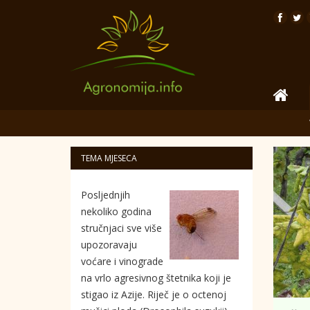
TEMA MJESECA
Posljednjih
nekoliko godina
stručnjaci sve više
upozoravaju
voćare i vinograde
na vrlo agresivnog štetnika koji je
stigao iz Azije. Riječ je o octenoj